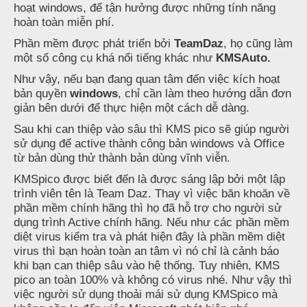
hoạt windows, để tận hưởng được những tính năng
hoàn toàn miễn phí.
Phần mềm được phát triển bởi
TeamDaz
, họ cũng làm
một số công cụ khá nổi tiếng khác như
KMSAuto.
Như vậy, nếu bạn đang quan tâm đến việc kích hoạt
bản quyền
windows
, chỉ cần làm theo hướng dẫn đơn
giản bên dưới để thực hiện một cách dễ dàng.
Sau khi can thiệp vào sâu thì KMS pico sẽ giúp người
sử dụng để active thành công bản windows và Office
từ bản dùng thử thành bản dùng vĩnh viễn.
KMSpico được biết đến là được sáng lập bởi một lập
trình viên tên là Team Daz. Thay vì việc băn khoăn về
phần mềm chính hãng thì họ đã hỗ trợ cho người sử
dụng trình Active chính hãng. Nếu như các phần mềm
diệt virus kiểm tra và phát hiện đây là phần mềm diệt
virus thì bạn hoàn toàn an tâm vì nó chỉ là cảnh báo
khi bạn can thiệp sâu vào hệ thống. Tuy nhiên, KMS
pico an toàn 100% và không có virus nhé. Như vậy thì
việc người sử dụng thoải mái sử dụng KMSpico mà