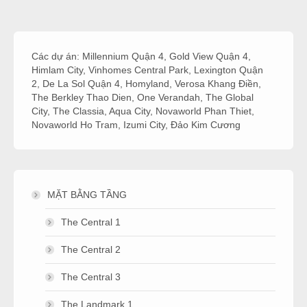
Các dự án:
Millennium Quận 4
,
Gold View Quận 4
,
Himlam City
,
Vinhomes Central Park
,
Lexington Quận
2
,
De La Sol Quận 4
,
Homyland
,
Verosa Khang Điền
,
The Berkley Thao Dien
,
One Verandah
,
The Global
City
,
The Classia
,
Aqua City
,
Novaworld Phan Thiet
,
Novaworld Ho Tram
,
Izumi City
,
Đảo Kim Cương
MẶT BẰNG TẦNG
The Central 1
The Central 2
The Central 3
The Landmark 1