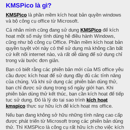
KMSPico là gì?
KMSPico
là phần mềm kích hoạt bản quyền windows
và bộ công cụ office từ Microsoft.
Cá nhân mình cũng đang sử dụng
KMSPico
để kích
hoạt một số máy tính dùng hệ điều hành Windows,
cũng như bộ công cụ Office. Phần mềm kích hoạt bản
quyền tuyệt vời này có thể sử dụng mà không cần bất
cứ kết nối internet nào, và rất dễ dàng để sử dụng chỉ
trong vài bước đơn giản.
Bạn có biết rằng các phiên bản mới của MS office yêu
cầu được kích hoạt để sử dụng đầy đủ các tính năng
của chúng. Và khi sử dụng các phiên bản dùng thử,
bạn chỉ được sử dụng trong số ngày giới hạn. Khi
phiên bản dùng thử kết thúc, bạn cần kích hoạt để tiếp
tục sử dụng. Đó là lý do tại sao trình
kích hoạt
kmspico
thực sự hữu ích để kích hoạt ms office.
Nếu bạn đang không sở hữu những tính năng cao cấp
được phát triển từ Microsoft trong các phiên bản dùng
thử. Thì KMSPico là công cụ rất hữu ích cho việc kích