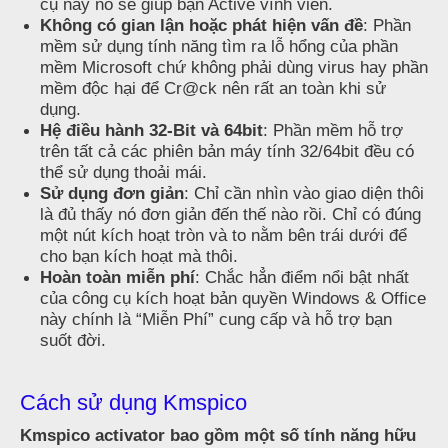
cụ này nó sẽ giúp bạn Active vĩnh viễn.
Không có gian lận hoặc phát hiện vấn đề
: Phần
mềm sử dụng tính năng tìm ra lỗ hổng của phần
mềm Microsoft chứ không phải dùng virus hay phần
mềm độc hại để Cr@ck nên rất an toàn khi sử
dụng.
Hệ điều hành 32-Bit và 64bit
: Phần mềm hỗ trợ
trên tất cả các phiên bản máy tính 32/64bit đều có
thể sử dụng thoải mái.
Sử dụng đơn giản
: Chỉ cần nhìn vào giao diện thôi
là đủ thấy nó đơn giản đến thế nào rồi. Chỉ có đúng
một nút kích hoạt tròn và to nằm bên trái dưới để
cho bạn kích hoạt mà thôi.
Hoàn toàn miễn phí
: Chắc hẳn điểm nổi bật nhất
của công cụ kích hoạt bản quyền Windows & Office
này chính là “Miễn Phí” cung cấp và hỗ trợ bạn
suốt đời.
Cách sử dụng Kmspico
Kmspico activator bao gồm một số tính năng hữu