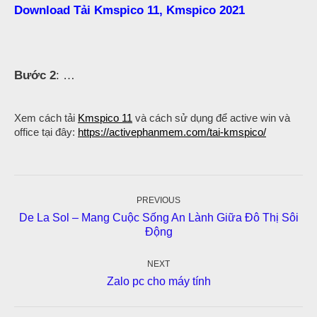
Download Tải Kmspico 11, Kmspico 2021
Bước 2
: …
Xem cách tải
Kmspico 11
và cách sử dụng để active win và
office tại đây:
https://activephanmem.com/tai-kmspico/
Post
navigation
PREVIOUS
De La Sol – Mang Cuộc Sống An Lành Giữa Đô Thị Sôi
Previous
Động
post:
NEXT
Next
Zalo pc cho máy tính
post: