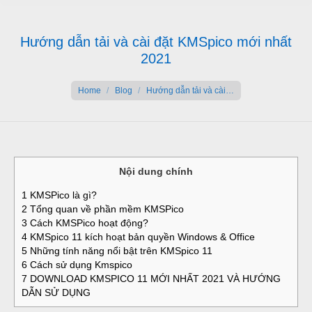
Hướng dẫn tải và cài đặt KMSpico mới nhất
2021
You are here:
Home
Blog
Hướng dẫn tải và cài…
Nội dung chính
1
KMSPico là gì?
2
Tổng quan về phần mềm KMSPico
3
Cách KMSPico hoạt động?
4
KMSpico 11 kích hoạt bản quyền Windows & Office
5
Những tính năng nổi bật trên KMSpico 11
6
Cách sử dụng Kmspico
7
DOWNLOAD KMSPICO 11 MỚI NHẤT 2021 VÀ HƯỚNG
DẪN SỬ DỤNG