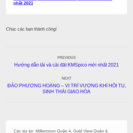
nhất 2021
Chúc các bạn thành công!
Post
navigation
PREVIOUS
Previous
Hướng dẫn tải và cài đặt KMSpico mới nhất 2021
post:
NEXT
ĐẢO PHƯỢNG HOÀNG – VỊ TRÍ VƯỢNG KHÍ HỘI TỤ,
Next
SINH THÁI GIAO HÒA
post:
Các dự án:
Millennium Quận 4
,
Gold View Quận 4
,