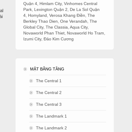
Quận 4
,
Himlam City
,
Vinhomes Central
Park
,
Lexington Quận 2
,
De La Sol Quận
al
4
,
Homyland
,
Verosa Khang Điền
,
The
ài
Berkley Thao Dien
,
One Verandah
,
The
Global City
,
The Classia
,
Aqua City
,
Novaworld Phan Thiet
,
Novaworld Ho Tram
,
Izumi City
,
Đảo Kim Cương
MẶT BẰNG TẦNG
The Central 1
The Central 2
The Central 3
The Landmark 1
The Landmark 2