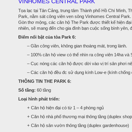
VINHOMES CENTRAL PARK
Tọa lạc tại Tân Cảng, trung tâm Thành phố Hồ Chí Minh, T
Park, nằm sát công viên ven sông Vinhomes Central Park.
Gòn thơ mộng, các căn hộ The Park được thiết kế hiện đại 
nhiên, sẽ mang đến cho gia đình bạn cuộc sống bình yên, 
Điểm nổi bật của tòa Park 6:
– Gần công viên, không gian thoáng mát, trong lành.
– 100% căn hộ view có thể nhìn ra công viên 14ha và
– Cục nóng các căn hộ được dời vào vị trí sân phơi n
– Các căn hộ đều đc sử dụng kính Low-e (kính chống đ
THÔNG TIN THE PARK 6:
Số tầng:
60 tầng
Loại hình phát triển:
+ Căn hộ hiện đại có từ 1 – 4 phòng ngủ
+ Căn hộ nhà phố thương mại thông tầng (duplex sho
+ Căn hộ sân vườn thông tầng (duplex gardenhouse)