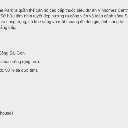
he Park là quần thể căn hộ cao cấp thuộc siêu dự án Vinhomes Centr
 Sở hữu tầm nhìn tuyệt đẹp hướng ra công viên và toàn cảnh sông S
và sang trọng, có khe sáng và mặt thoáng để đón gió, ánh sáng tự
đẳng cấp.
 Sông Sài Gòn.
ên ban công rộng hơn.
c 90 % tia cực tím).
phouse)