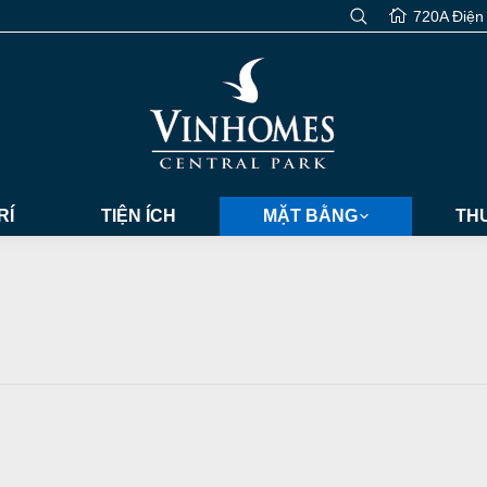
720A Điện
RÍ
TIỆN ÍCH
MẶT BẰNG
THƯ