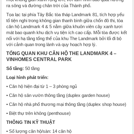
ra sông và đường chân trời của Thành phố.
Tọa lạc tại phía Tây Bắc tòa tháp Landmark 81, tích hợp yếu
tố tiện nghi trong không gian thanh bình giữa chốn đô thi, tòa
căn hộ Landmark 4 & 5 nằm giữa khuôn viên cây xanh tươi
mát bao quanh khu dịch vụ tiện ích cao cấp. Mỗi tòa được kết
nối với hạ tầng tổng thể của khu The Landmark bởi lối đi bộ
với cảnh quan trong lành và quy hoạch hợp lý.
TỔNG QUAN KHU CĂN HỘ THE LANDMARK 4 –
VINHOMES CENTRAL PARK
Số tầng:
50 tầng
Loại hình phát triển:
• Căn hộ hiện đại từ 1 – 3 phòng ngủ
• Căn hộ sân vườn thông tầng (duplex garden house)
• Căn hộ nhà phố thương mại thông tầng (duplex shop house)
• Biệt thự trên không (penthouse)
THÔNG TIN KỸ THUẬT
• Số lượng căn hộ/sàn: 14 căn hộ