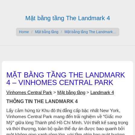
Mặt bằng tầng The Landmark 4
You are here:
Home
Mặt bằng tầng
Mặt bằng tầng The Landmark…
MẶT BẰNG TẦNG THE LANDMARK
4 – VINHOMES CENTRAL PARK
Vinhomes Central Park
>
Mặt bằng tầng
>
Landmark 4
THÔNG TIN THE LANDMARK 4
Lấy cảm hứng từ Khu đô thị đẳng cấp bậc nhất New York,
Vinhomes Central Park mang đến trải nghiệm về “Giấc mơ
Mỹ” giữa lòng Thành phố Hồ Chí Minh. Với thiết kế sang trọng
và thời thượng, toàn bộ quần thể dự án được bao quanh bởi
một không gian xanh rộng lớn, với tầm nhìn bao quát hướng