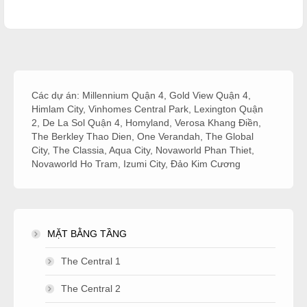
Các dự án:
Millennium Quận 4
,
Gold View Quận 4
,
Himlam City
,
Vinhomes Central Park
,
Lexington Quận
2
,
De La Sol Quận 4
,
Homyland
,
Verosa Khang Điền
,
The Berkley Thao Dien
,
One Verandah
,
The Global
City
,
The Classia
,
Aqua City
,
Novaworld Phan Thiet
,
Novaworld Ho Tram
,
Izumi City
,
Đảo Kim Cương
MẶT BẰNG TẦNG
The Central 1
The Central 2