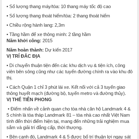
• Số lượng thang máy/tòa: 10 thang máy tốc độ cao
• Số lượng thang thoát hiểm/tòa: 2 thang thoát hiểm
• Chiều rộng hành lang: 2,3m
• Tầng hầm để xe thông minh: 2 tầng hầm
Năm khởi công:
2015
Năm hoàn thành:
Dự kiến 2017
VỊ TRÍ ĐẮC ĐỊA
• Di chuyển thuận tiện đến các khu dịch vụ & tiện ích, công
viên bên sông cũng như các tuyến đường chính ra vào khu đô
thị.
• Cách Quận 1 chỉ 3 phút lái xe. Kết nối với cả 3 tuyến giao
thông huyết mạch (đường bộ, tuyến metro và đường thủy).
VỊ THẾ TIÊN PHONG
• Điểm nhấn về cảnh quan cho tòa nhà căn hộ Landmark 4 &
5 chính là tòa tháp Landmark 81 – tòa nhà cao nhất Việt Nam
tính đến thời điểm hiện tại, mang đến những trải nghiệm mua
sắm và giải trí đẳng cấp, thời thượng.
• Bên cạnh đó, Landmark 4 & 5 được bố trí thuận lợi ngay sát