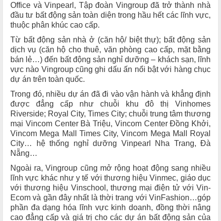
Office và Vinpearl, Tập đoàn Vingroup đã trở thành nhà
đầu tư bất động sản toàn diện trong hầu hết các lĩnh vực,
thuộc phân khúc cao cấp.
Từ bất động sản nhà ở (căn hộ/ biệt thự); bất động sản
dịch vụ (căn hộ cho thuê, văn phòng cao cấp, mặt bằng
bán lẻ…) đến bất động sản nghỉ dưỡng – khách sạn, lĩnh
vực nào Vingroup cũng ghi dấu ấn nổi bật với hàng chục
dự án trên toàn quốc.
Trong đó, nhiều dự án đã đi vào vận hành và khẳng định
được đẳng cấp như chuỗi khu đô thị Vinhomes
Riverside; Royal City, Times City; chuỗi trung tâm thương
mại Vincom Center Bà Triệu, Vincom Center Đồng Khởi,
Vincom Mega Mall Times City, Vincom Mega Mall Royal
City… hệ thống nghỉ dưỡng Vinpearl Nha Trang, Đà
Nẵng…
Ngoài ra, Vingroup cũng mở rộng hoạt động sang nhiều
lĩnh vực khác như y tế với thương hiệu Vinmec, giáo dục
với thương hiệu Vinschool, thương mại điện tử với Vin-
Ecom và gần đây nhất là thời trang với VinFashion…góp
phần đa dạng hóa lĩnh vực kinh doanh, đồng thời nâng
cao đẳng cấp và giá trị cho các dự án bất động sản của