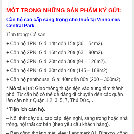
MỘT TRONG NHỮNG SẢN PHẨM KÝ GỬI:
Căn hộ cao cấp sang trọng cho thuê tại Vinhomes
Central Park.
Tình trạng: Có sẵn.
+ Căn hộ 1PN: Giá: 14tr đến 15tr (36 – 54m2).
+ Căn hộ 2PN: Giá: 16tr đến 20tr (63 – 90m2).
+ Căn hộ 3PN: Giá: 20tr đến 30tr (94 – 126m2).
+ Căn hộ 4PN: Giá: 30tr đến 40tr (145 – 188m2).
+ Căn hộ penthouse: Giá: 40tr đến 80tr (200 – 300m2).
* Mô tả vị trí:
Giao thông thuận tiện vào trung tâm thành
phố. Từ căn hộ có thể dễ dàng di chuyển đến các quận
lân cận như Quận 1,2, 3, 5, 7, Thủ Đức,…
* Tiện ích căn hộ.
– Nội thất đầy đủ, cao cấp, tiện nghi, sang trọng hoặc nhà
trống, nội thất cơ bản (theo yêu cầu khách hàng).
– Ban công thoáng mát, view Landmark 81, Bitexco, công