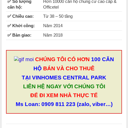
✅ Số lượng
Hơn 10000 căn hộ chung cư cao cấp &
căn hộ:
Officetel
✅ Chiều cao:
Từ 38 – 50 tầng
✅ Khởi công:
Năm 2014
✅ Bàn giao:
Năm 2018
CHÚNG TÔI CÓ HƠN
100 CĂN
HỘ
BÁN VÀ CHO THUÊ
TẠI VINHOMES CENTRAL PARK
LIÊN HỆ NGAY VỚI CHÚNG TÔI
ĐỂ ĐI XEM NHÀ THỰC TẾ
Ms Loan: 0909 811 223 (zalo, viber…)