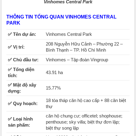
Vinhomes Central Park
THÔNG TIN TỔNG QUAN VINHOMES CENTRAL
PARK
✅ Tên dự án
:
Vinhomes Central Park
208 Nguyễn Hữu Cảnh – Phường 22 –
✅ Vị trí:
Bình Thạnh – TP. Hồ Chí Minh
✅ Chủ đầu tư:
Vinhomes – Tập đoàn Vingroup
✅ Tổng diện
43.91 ha
tích:
✅ Mật độ xây
15.77%
dựng:
18 tòa tháp căn hộ cao cấp + 88 căn biệt
✅ Quy hoạch:
thự
căn hộ chung cư; officetel; shophouse;
✅ Loại hình
penthouse; sky villa; biệt thự đơn lập;
sản phẩm:
biệt thự song lập