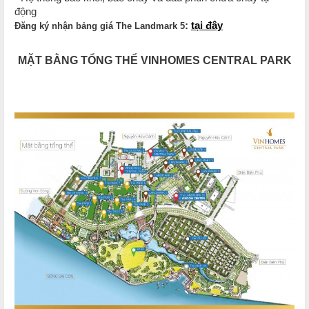
động
:
tại đây
Đăng ký nhận bảng giá The Landmark 5
MẶT BẰNG TỔNG THỂ VINHOMES CENTRAL PARK