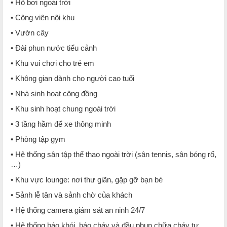
• Hồ bơi ngoài trời
• Công viên nội khu
• Vườn cây
• Đài phun nước tiểu cảnh
• Khu vui chơi cho trẻ em
• Không gian dành cho người cao tuổi
• Nhà sinh hoạt cộng đồng
• Khu sinh hoạt chung ngoài trời
• 3 tầng hầm để xe thông minh
• Phòng tập gym
• Hệ thống sân tập thể thao ngoài trời (sân tennis, sân bóng rổ,
…)
• Khu vực lounge: nơi thư giãn, gặp gỡ bạn bè
• Sảnh lễ tân và sảnh chờ của khách
• Hệ thống camera giám sát an ninh 24/7
• Hệ thống báo khói, báo cháy và đầu phun chữa cháy tự