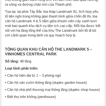
ra sông và đường chân trời của Thành phố.
Tọa lạc tại phía Tây Bắc tòa tháp Landmark 81, tích hợp yếu
tố tiện nghi trong không gian thanh bình giữa chốn đô thi, tòa
căn hộ Landmark 4 & 5 nằm giữa khuôn viên cây xanh tươi
mát bao quanh khu dịch vụ tiện ích cao cấp. Mỗi tòa được kết
nối với hạ tầng tổng thể của khu The Landmark bởi lối đi bộ
với cảnh quan trong lành và quy hoạch hợp lý.
TỔNG QUAN KHU CĂN HỘ THE LANDMARK 5 –
VINHOMES CENTRAL PARK
Số tầng:
48 tầng
Loại hình phát triển:
• Căn hộ hiện đại từ 1 – 3 phòng ngủ
• Căn hộ sân vườn thông tầng (duplex garden house)
• Căn hộ nhà phố thương mại thông tầng (duplex shop house)
• Biệt thự trên không (penthouse)