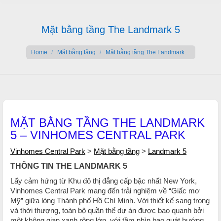
Mặt bằng tầng The Landmark 5
You are here:
Home
Mặt bằng tầng
Mặt bằng tầng The Landmark…
MẶT BẰNG TẦNG THE LANDMARK
5 – VINHOMES CENTRAL PARK
Vinhomes Central Park
>
Mặt bằng tầng
>
Landmark 5
THÔNG TIN THE LANDMARK 5
Lấy cảm hứng từ Khu đô thị đẳng cấp bậc nhất New York,
Vinhomes Central Park mang đến trải nghiệm về “Giấc mơ
Mỹ” giữa lòng Thành phố Hồ Chí Minh. Với thiết kế sang trọng
và thời thượng, toàn bộ quần thể dự án được bao quanh bởi
một không gian xanh rộng lớn, với tầm nhìn bao quát hướng