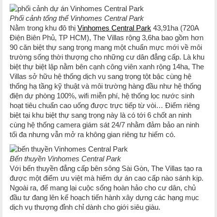
Phối cảnh tổng thể Vinhomes Central Park
Nằm trong khu đô thị
Vinhomes Central Park
43,91ha (720A
Điện Biên Phủ, TP HCM), The Villas rộng 3,6ha bao gồm hơn
90 căn biệt thự sang trọng mang một chuẩn mực mới về môi
trường sống thời thượng cho những cư dân đẳng cấp. Là khu
biệt thự biệt lập nằm bên cạnh công viên xanh rộng 14ha, The
Villas sở hữu hệ thống dịch vụ sang trọng tột bậc cùng hệ
thống hạ tầng kỹ thuật và môi trường hàng đầu như hệ thống
điện dự phòng 100%, wifi miễn phí, hệ thống lọc nước sinh
hoạt tiêu chuẩn cao uống được trực tiếp từ vòi… Điểm riêng
biệt tại khu biệt thự sang trọng này là có tới 6 chốt an ninh
cùng hệ thống camera giám sát 24/7 nhằm đảm bảo an ninh
tối đa nhưng vẫn mở ra không gian riêng tư hiếm có.
Bến thuyền Vinhomes Central Park
Với bến thuyền đẳng cấp bên sông Sài Gòn, The Villas tạo ra
được một điểm ưu việt mà hiếm dự án cao cấp nào sánh kịp.
Ngoài ra, để mang lại cuộc sống hoàn hảo cho cư dân, chủ
đầu tư đang lên kế hoạch tiến hành xây dựng các hạng mục
dịch vụ thượng đỉnh chỉ dành cho giới siêu giàu.