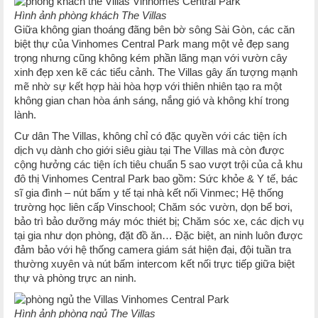
Hình ảnh phòng khách The Villas
Giữa không gian thoáng đãng bên bờ sông Sài Gòn, các căn
biệt thự của Vinhomes Central Park mang một vẻ đẹp sang
trọng nhưng cũng không kém phần lãng mạn với vườn cây
xinh đẹp xen kẽ các tiểu cảnh. The Villas gây ấn tượng mạnh
mẽ nhờ sự kết hợp hài hòa hợp với thiên nhiên tạo ra một
không gian chan hòa ánh sáng, nắng gió và không khí trong
lành.
Cư dân The Villas, không chỉ có đặc quyền với các tiện ích
dịch vụ dành cho giới siêu giàu tại The Villas mà còn được
cộng hưởng các tiện ích tiêu chuẩn 5 sao vượt trội của cả khu
đô thị Vinhomes Central Park bao gồm: Sức khỏe & Y tế, bác
sĩ gia đình – nút bấm y tế tại nhà kết nối Vinmec; Hệ thống
trường học liên cấp Vinschool; Chăm sóc vườn, dọn bể bơi,
bảo trì bảo dưỡng máy móc thiét bị; Chăm sóc xe, các dịch vụ
tại gia như dọn phòng, đặt đồ ăn… Đặc biệt, an ninh luôn được
đảm bảo với hệ thống camera giám sát hiện đại, đội tuần tra
thường xuyên và nút bấm intercom kết nối trực tiếp giữa biệt
thự và phòng trực an ninh.
Hình ảnh phòng ngủ The Villas