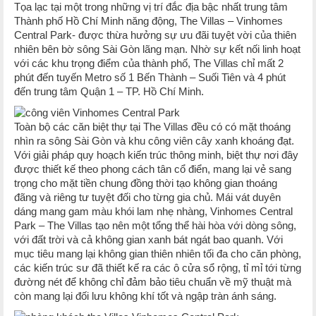
Tọa lạc tại một trong những vị trí đắc địa bậc nhất trung tâm
Thành phố Hồ Chí Minh năng động, The Villas – Vinhomes
Central Park- được thừa hưởng sự ưu đãi tuyệt vời của thiên
nhiên bên bờ sông Sài Gòn lãng mạn. Nhờ sự kết nối linh hoạt
với các khu trọng điểm của thành phố, The Villas chỉ mất 2
phút đến tuyến Metro số 1 Bến Thành – Suối Tiên và 4 phút
đến trung tâm Quận 1 – TP. Hồ Chí Minh.
Toàn bộ các căn biệt thự tại The Villas đều có có mặt thoáng
nhìn ra sông Sài Gòn và khu công viên cây xanh khoáng đạt.
Với giải pháp quy hoạch kiến trúc thông minh, biệt thự nơi đây
được thiết kế theo phong cách tân cổ điển, mang lại vẻ sang
trọng cho mặt tiền chung đồng thời tạo không gian thoáng
đãng và riêng tư tuyệt đối cho từng gia chủ. Mái vát duyên
dáng mang gam màu khói lam nhẹ nhàng, Vinhomes Central
Park – The Villas tạo nên một tổng thể hài hòa với dòng sông,
với đất trời và cả không gian xanh bát ngát bao quanh. Với
mục tiêu mang lại không gian thiên nhiên tối đa cho căn phòng,
các kiến trúc sư đã thiết kế ra các ô cửa sổ rộng, tỉ mỉ tới từng
đường nét để không chỉ đảm bảo tiêu chuẩn về mỹ thuật mà
còn mang lại đối lưu không khí tốt và ngập tràn ánh sáng.