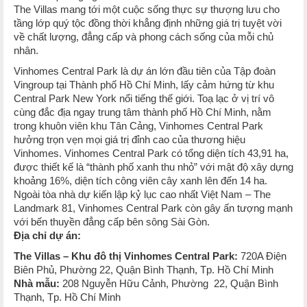
The Villas mang tới một cuộc sống thực sự thượng lưu cho
tầng lớp quý tộc đồng thời khẳng định những giá trị tuyệt vời
về chất lượng, đẳng cấp và phong cách sống của mỗi chủ
nhân.
Vinhomes Central Park là dự án lớn đầu tiên của Tập đoàn
Vingroup tại Thành phố Hồ Chí Minh, lấy cảm hứng từ khu
Central Park New York nổi tiếng thế giới. Toạ lạc ở vị trí vô
cùng đắc địa ngay trung tâm thành phố Hồ Chí Minh, nằm
trong khuôn viên khu Tân Cảng, Vinhomes Central Park
hưởng trọn vẹn mọi giá trị đỉnh cao của thương hiệu
Vinhomes. Vinhomes Central Park có tổng diện tích 43,91 ha,
được thiết kế là “thành phố xanh thu nhỏ” với mật độ xây dựng
khoảng 16%, diện tích công viên cây xanh lên đến 14 ha.
Ngoài tòa nhà dự kiến lập kỷ lục cao nhất Việt Nam – The
Landmark 81, Vinhomes Central Park còn gây ấn tượng mạnh
với bến thuyền đẳng cấp bên sông Sài Gòn.
Địa chỉ dự án:
The Villas –
Khu đô thị Vinhomes Central Park:
720A Điện
Biên Phủ, Phường 22, Quận Bình Thạnh, Tp. Hồ Chí Minh
Nhà mẫu:
208 Nguyễn Hữu Cảnh, Phường 22, Quận Bình
Thạnh, Tp. Hồ Chí Minh