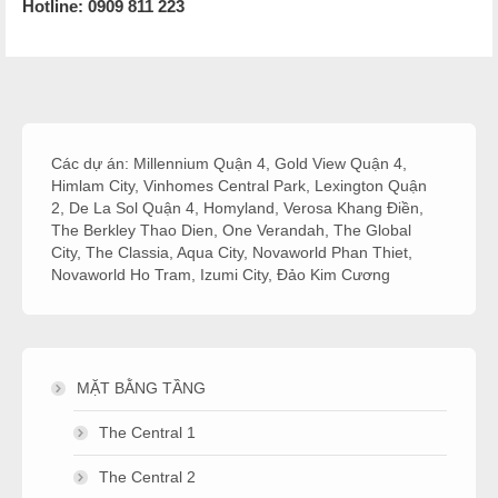
Hotline:
0909 811 223
Các dự án:
Millennium Quận 4
,
Gold View Quận 4
,
Himlam City
,
Vinhomes Central Park
,
Lexington Quận
2
,
De La Sol Quận 4
,
Homyland
,
Verosa Khang Điền
,
The Berkley Thao Dien
,
One Verandah
,
The Global
City
,
The Classia
,
Aqua City
,
Novaworld Phan Thiet
,
Novaworld Ho Tram
,
Izumi City
,
Đảo Kim Cương
MẶT BẰNG TẦNG
The Central 1
The Central 2