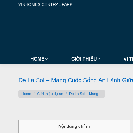
VINHOMES CENTRAL PARK
HOME
GIỚI THIỆU
VỊ T
De La Sol – Mang Cuộc Sống An Lành Giữa
You are here:
Home
Giới thiệu dự án
De La Sol – Mang…
Nội dung chính