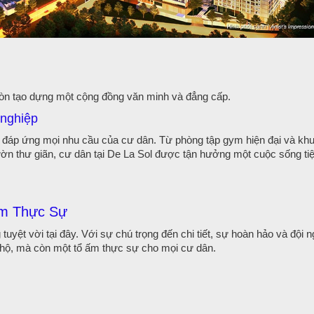
òn tạo dựng một cộng đồng văn minh và đẳng cấp.
 nghiệp
ể đáp ứng mọi nhu cầu của cư dân. Từ phòng tập gym hiện đại và kh
vườn thư giãn, cư dân tại De La Sol được tận hưởng một cuộc sống ti
Ấm Thực Sự
yệt vời tại đây. Với sự chú trọng đến chi tiết, sự hoàn hảo và đội n
 hộ, mà còn một tổ ấm thực sự cho mọi cư dân.