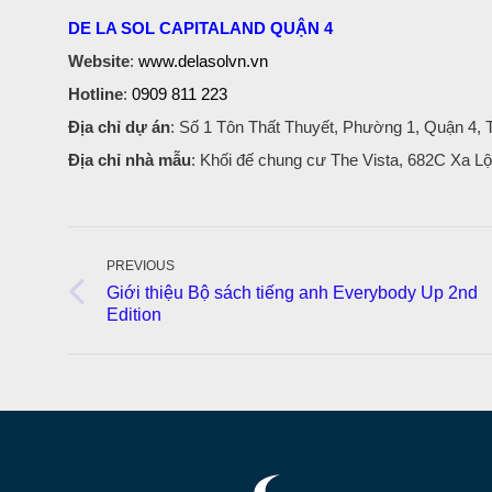
DE LA SOL CAPITALAND QUẬN 4
Website
:
www.delasolvn.vn
Hotline
:
0909 811 223
Địa chỉ dự án
: Số 1 Tôn Thất Thuyết, Phường 1, Quận 4,
Địa chỉ nhà mẫu
: Khối đế chung cư The Vista, 682C Xa 
Post
navigation
PREVIOUS
Giới thiệu Bộ sách tiếng anh Everybody Up 2nd
Previous
Edition
post: