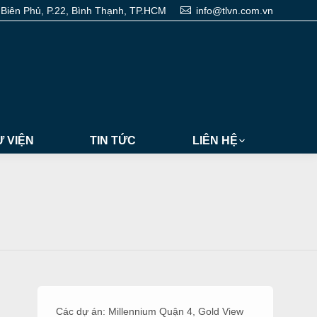
 Biên Phủ, P.22, Bình Thạnh, TP.HCM
info@tlvn.com.vn
 VIỆN
TIN TỨC
LIÊN HỆ
Các dự án:
Millennium Quận 4
,
Gold View