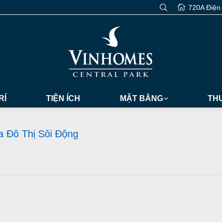
720A Điện
RÍ
TIỆN ÍCH
MẶT BẰNG
THƯ
 Đô Thị Sôi Động