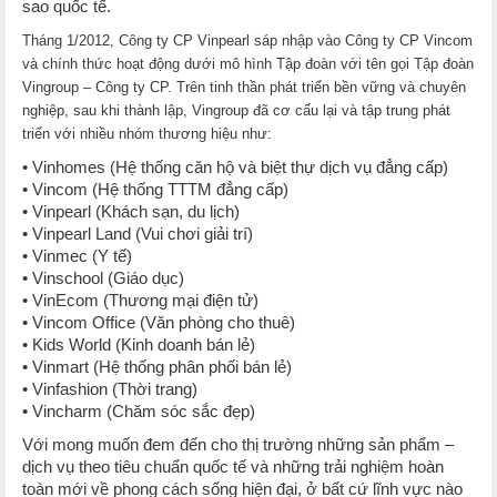
sao quốc tế.
Tháng 1/2012, Công ty CP Vinpearl sáp nhập vào Công ty CP Vincom
và chính thức hoạt động dưới mô hình Tập đoàn với tên gọi Tập đoàn
Vingroup – Công ty CP. Trên tinh thần phát triển bền vững và chuyên
nghiệp, sau khi thành lập, Vingroup đã cơ cấu lại và tập trung phát
triển với nhiều nhóm thương hiệu như:
• Vinhomes (Hệ thống căn hộ và biệt thự dịch vụ đẳng cấp)
• Vincom (Hệ thống TTTM đẳng cấp)
• Vinpearl (Khách sạn, du lịch)
• Vinpearl Land (Vui chơi giải trí)
• Vinmec (Y tế)
• Vinschool (Giáo dục)
• VinEcom (Thương mại điện tử)
• Vincom Office (Văn phòng cho thuê)
• Kids World (Kinh doanh bán lẻ)
• Vinmart (Hệ thống phân phối bán lẻ)
• Vinfashion (Thời trang)
• Vincharm (Chăm sóc sắc đẹp)
Với mong muốn đem đến cho thị trường những sản phẩm –
dịch vụ theo tiêu chuẩn quốc tế và những trải nghiệm hoàn
toàn mới về phong cách sống hiện đại, ở bất cứ lĩnh vực nào