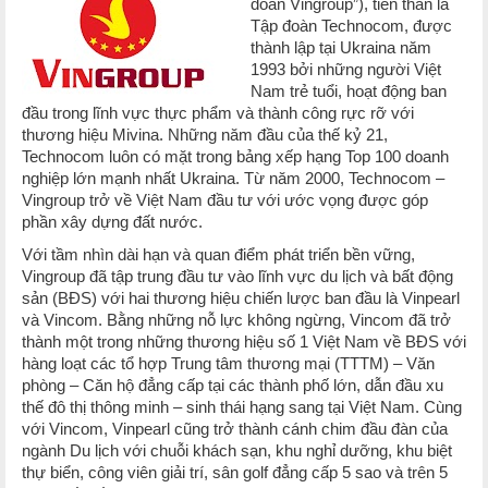
đoàn Vingroup”), tiền thân là
Tập đoàn Technocom, được
thành lập tại Ukraina năm
1993 bởi những người Việt
Nam trẻ tuổi, hoạt động ban
đầu trong lĩnh vực thực phẩm và thành công rực rỡ với
thương hiệu Mivina. Những năm đầu của thế kỷ 21,
Technocom luôn có mặt trong bảng xếp hạng Top 100 doanh
nghiệp lớn mạnh nhất Ukraina. Từ năm 2000, Technocom –
Vingroup trở về Việt Nam đầu tư với ước vọng được góp
phần xây dựng đất nước.
Với tầm nhìn dài hạn và quan điểm phát triển bền vững,
Vingroup đã tập trung đầu tư vào lĩnh vực du lịch và bất động
sản (BĐS) với hai thương hiệu chiến lược ban đầu là Vinpearl
và Vincom. Bằng những nỗ lực không ngừng, Vincom đã trở
thành một trong những thương hiệu số 1 Việt Nam về BĐS với
hàng loạt các tổ hợp Trung tâm thương mại (TTTM) – Văn
phòng – Căn hộ đẳng cấp tại các thành phố lớn, dẫn đầu xu
thế đô thị thông minh – sinh thái hạng sang tại Việt Nam. Cùng
với Vincom, Vinpearl cũng trở thành cánh chim đầu đàn của
ngành Du lịch với chuỗi khách sạn, khu nghỉ dưỡng, khu biệt
thự biển, công viên giải trí, sân golf đẳng cấp 5 sao và trên 5