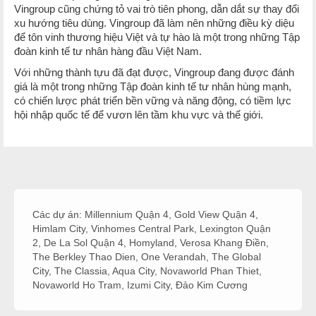
Vingroup cũng chứng tỏ vai trò tiên phong, dẫn dắt sự thay đổi
xu hướng tiêu dùng. Vingroup đã làm nên những điều kỳ diệu
để tôn vinh thương hiệu Việt và tự hào là một trong những Tập
đoàn kinh tế tư nhân hàng đầu Việt Nam.
Với những thành tựu đã đạt được, Vingroup đang được đánh
giá là một trong những Tập đoàn kinh tế tư nhân hùng mạnh,
có chiến lược phát triển bền vững và năng động, có tiềm lực
hội nhập quốc tế để vươn lên tầm khu vực và thế giới.
Các dự án:
Millennium Quận 4
,
Gold View Quận 4
,
Himlam City
,
Vinhomes Central Park
,
Lexington Quận
2
,
De La Sol Quận 4
,
Homyland
,
Verosa Khang Điền
,
The Berkley Thao Dien
,
One Verandah
,
The Global
City
,
The Classia
,
Aqua City
,
Novaworld Phan Thiet
,
Novaworld Ho Tram
,
Izumi City
,
Đảo Kim Cương