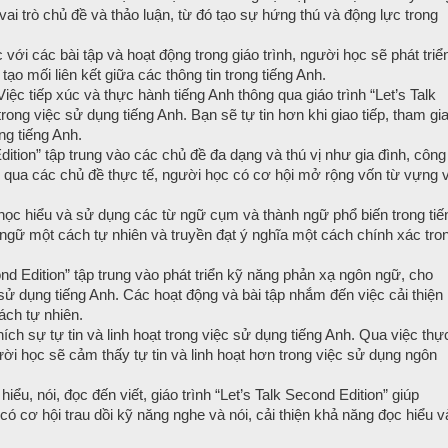
vai trò chủ đề và thảo luận, từ đó tạo sự hứng thú và động lực trong
với các bài tập và hoạt động trong giáo trình, người học sẽ phát triể
 tạo mối liên kết giữa các thông tin trong tiếng Anh.
iệc tiếp xúc và thực hành tiếng Anh thông qua giáo trình “Let’s Talk
rong việc sử dụng tiếng Anh. Bạn sẽ tự tin hơn khi giao tiếp, tham gi
ng tiếng Anh.
dition” tập trung vào các chủ đề đa dạng và thú vị như gia đình, công
 học qua các chủ đề thực tế, người học có cơ hội mở rộng vốn từ vựng 
học hiểu và sử dụng các từ ngữ cụm và thành ngữ phổ biến trong tiế
gữ một cách tự nhiên và truyền đạt ý nghĩa một cách chính xác tro
nd Edition” tập trung vào phát triển kỹ năng phản xạ ngôn ngữ, cho
sử dụng tiếng Anh. Các hoạt động và bài tập nhắm đến việc cải thiện
ách tự nhiên.
ích sự tự tin và linh hoạt trong việc sử dụng tiếng Anh. Qua việc thự
ười học sẽ cảm thấy tự tin và linh hoạt hơn trong việc sử dụng ngôn
iểu, nói, đọc đến viết, giáo trình “Let’s Talk Second Edition” giúp
 có cơ hội trau dồi kỹ năng nghe và nói, cải thiện khả năng đọc hiểu v