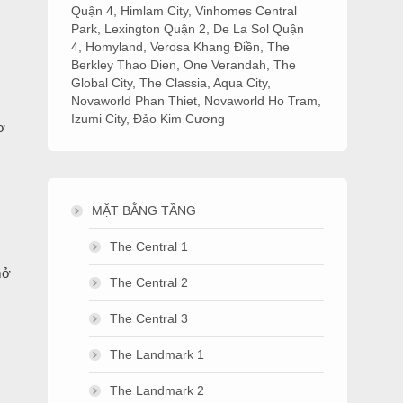
Quận 4
,
Himlam City
,
Vinhomes Central
Park
,
Lexington Quận 2
,
De La Sol Quận
4
,
Homyland
,
Verosa Khang Điền
,
The
Berkley Thao Dien
,
One Verandah
,
The
Global City
,
The Classia
,
Aqua City
,
Novaworld Phan Thiet
,
Novaworld Ho Tram
,
Izumi City
,
Đảo Kim Cương
ơ
MẶT BẰNG TẦNG
The Central 1
mở
The Central 2
The Central 3
The Landmark 1
The Landmark 2