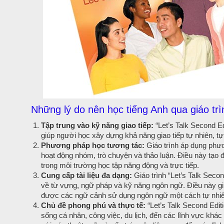
Những lý do nên học tiếng Anh qua giáo trìn
Tập trung vào kỹ năng giao tiếp:
“Let’s Talk Second Ed
giúp người học xây dựng khả năng giao tiếp tự nhiên, tự t
Phương pháp học tương tác:
Giáo trình áp dụng phư
hoạt động nhóm, trò chuyện và thảo luận. Điều này tạo đ
trong môi trường học tập năng động và trực tiếp.
Cung cấp tài liệu đa dạng:
Giáo trình “Let’s Talk Secon
về từ vựng, ngữ pháp và kỹ năng ngôn ngữ. Điều này gi
được các ngữ cảnh sử dụng ngôn ngữ một cách tự nhiê
Chủ đề phong phú và thực tế:
“Let’s Talk Second Edit
sống cá nhân, công việc, du lịch, đến các lĩnh vực khác