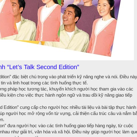
h “Let’s Talk Second Edition”
ition” đặc biệt chú trọng vào phát triển kỹ năng nghe và nói. Điều nà
in và linh hoạt trong các tình huống thực tế.
ơng pháp học tương tác, khuyến khích người học tham gia vào các
iều kiện cho việc thực hành ngôn ngữ và trau dồi kỹ năng giao tiếp
d Edition” cung cấp cho người học nhiều tài liệu và bài tập thực hành
úp người học mở rộng vốn từ vựng, cải thiện cấu trúc câu và nắm bắ
n.
ion” đưa người học vào các tình huống giao tiếp hàng ngày, từ cuộc
 nhau như giải trí, văn hóa và xã hội. Điều này giúp người học làm qu