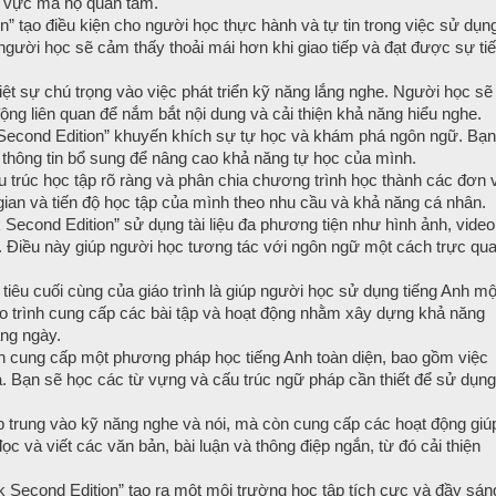
nh vực mà họ quan tâm.
on” tạo điều kiện cho người học thực hành và tự tin trong việc sử dụn
 người học sẽ cảm thấy thoải mái hơn khi giao tiếp và đạt được sự ti
iệt sự chú trọng vào việc phát triển kỹ năng lắng nghe. Người học sẽ
ộng liên quan để nắm bắt nội dung và cải thiện khả năng hiểu nghe.
k Second Edition” khuyến khích sự tự học và khám phá ngôn ngữ. Bạn
 thông tin bổ sung để nâng cao khả năng tự học của mình.
 trúc học tập rõ ràng và phân chia chương trình học thành các đơn v
 gian và tiến độ học tập của mình theo nhu cầu và khả năng cá nhân.
k Second Edition” sử dụng tài liệu đa phương tiện như hình ảnh, video
ết. Điều này giúp người học tương tác với ngôn ngữ một cách trực qu
iêu cuối cùng của giáo trình là giúp người học sử dụng tiếng Anh mộ
Giáo trình cung cấp các bài tập và hoạt động nhằm xây dựng khả năng
àng ngày.
h cung cấp một phương pháp học tiếng Anh toàn diện, bao gồm việc
. Bạn sẽ học các từ vựng và cấu trúc ngữ pháp cần thiết để sử dụng
ập trung vào kỹ năng nghe và nói, mà còn cung cấp các hoạt động giú
c và viết các văn bản, bài luận và thông điệp ngắn, từ đó cải thiện
lk Second Edition” tạo ra một môi trường học tập tích cực và đầy sán