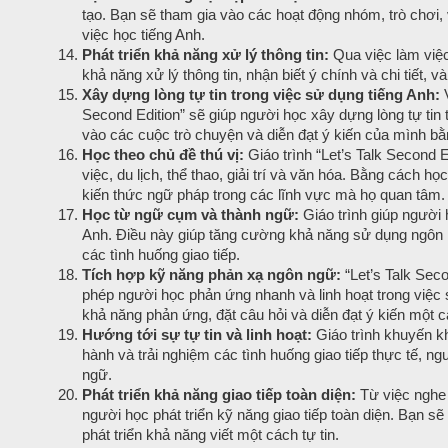
tạo. Bạn sẽ tham gia vào các hoạt động nhóm, trò chơi, 
việc học tiếng Anh.
Phát triển khả năng xử lý thông tin:
Qua việc làm việc 
khả năng xử lý thông tin, nhận biết ý chính và chi tiết, và
Xây dựng lòng tự tin trong việc sử dụng tiếng Anh:
V
Second Edition” sẽ giúp người học xây dựng lòng tự tin t
vào các cuộc trò chuyện và diễn đạt ý kiến của mình bằ
Học theo chủ đề thú vị:
Giáo trình “Let’s Talk Second E
việc, du lịch, thể thao, giải trí và văn hóa. Bằng cách
kiến thức ngữ pháp trong các lĩnh vực mà họ quan tâm.
Học từ ngữ cụm và thành ngữ:
Giáo trình giúp người 
Anh. Điều này giúp tăng cường khả năng sử dụng ngôn n
các tình huống giao tiếp.
Tích hợp kỹ năng phản xạ ngôn ngữ:
“Let’s Talk Seco
phép người học phản ứng nhanh và linh hoạt trong việc 
khả năng phản ứng, đặt câu hỏi và diễn đạt ý kiến một c
Hướng tới sự tự tin và linh hoạt:
Giáo trình khuyến kh
hành và trải nghiệm các tình huống giao tiếp thực tế, ng
ngữ.
Phát triển khả năng giao tiếp toàn diện:
Từ việc nghe h
người học phát triển kỹ năng giao tiếp toàn diện. Bạn sẽ
phát triển khả năng viết một cách tự tin.