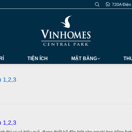
720A Điện
RÍ
TIỆN ÍCH
MẶT BẰNG
THƯ
n 1,2,3
n 1,2,3
Anh thú vị và hiệu quả, được thiết kế đặc biệt cho người học tiếng Anh