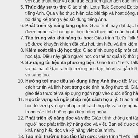
với các thuật ngữ và cấu trúc câu liên quan đến các lĩ
Thúc đẩy sự tự tin:
Giáo trình “Let’s Talk Second Editi
tiếng Anh. Qua việc thực hiện các bài tập và hoạt động,
bộ đáng kể trong việc sử dụng tiếng Anh.
Phát triển kỹ năng lắng nghe:
Giáo trình này đặt đặc b
được nghe các bài nghe thực tế và thực hiện các hoạt đ
Tập trung vào khả năng tự học:
Giáo trình “Let’s Tal
sẽ được khuyến khích đặt câu hỏi, tìm hiểu và tìm kiếm
Kiểm soát tiến độ học tập:
Giáo trình cung cấp một cấu
học tập. Điều này giúp người học có thể tự quản lý thời
Sử dụng tài liệu đa phương tiện:
Giáo trình “Let’s Tal
và bài hát để tạo ra môi trường học tập thú vị và gắn k
và sáng tạo.
Hướng tới mục tiêu sử dụng tiếng Anh thực tế:
Mục t
cách tự tin và linh hoạt trong các tình huống thực tế. 
giao tiếp thực tế và áp dụng ngôn ngữ vào cuộc sống h
Học từ vựng và ngữ pháp một cách hợp lý:
Giáo trìn
học từ vựng và ngữ pháp một cách hợp lý và có ý nghĩa
trong các tình huống giao tiếp hàng ngày.
Phát triển kỹ năng đọc và viết:
Giáo trình không chỉ t
người học phát triển kỹ năng đọc và viết. Bạn sẽ được đọ
khả năng hiểu đọc và kỹ năng viết của mình.
Tạo môi trường học tập tích cực:
Giáo trình “Let’s Ta