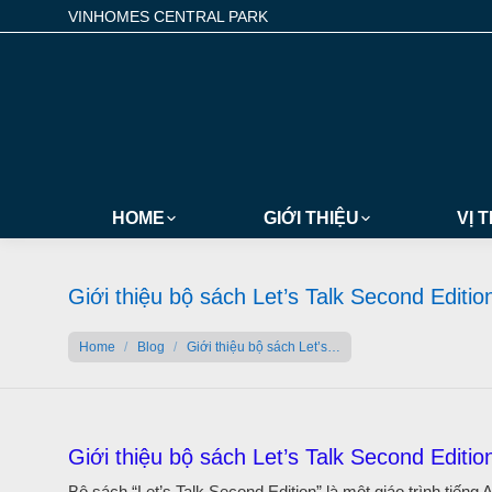
VINHOMES CENTRAL PARK
HOME
GIỚI THIỆU
VỊ T
Giới thiệu bộ sách Let’s Talk Second Editio
You are here:
Home
Blog
Giới thiệu bộ sách Let’s…
Giới thiệu bộ sách Let’s Talk Second Editio
Bộ sách “Let’s Talk Second Edition” là một giáo trình tiếng 