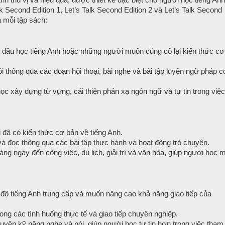
k Second Edition 1, Let’s Talk Second Edition 2 và Let’s Talk Second
a mỗi tập sách:
đầu học tiếng Anh hoặc những người muốn củng cố lại kiến thức cơ
ói thông qua các đoạn hội thoại, bài nghe và bài tập luyện ngữ pháp c
ọc xây dựng từ vựng, cải thiện phản xạ ngôn ngữ và tự tin trong việc
 đã có kiến thức cơ bản về tiếng Anh.
 và đọc thông qua các bài tập thực hành và hoạt động trò chuyện.
 ngày đến công việc, du lịch, giải trí và văn hóa, giúp người học 
độ tiếng Anh trung cấp và muốn nâng cao khả năng giao tiếp của
trong các tình huống thực tế và giao tiếp chuyên nghiệp.
uyện kỹ năng nghe và nói, giúp người học tự tin hơn trong việc tham