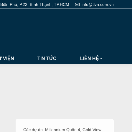
 Biên Phủ, P.22, Bình Thạnh, TP.HCM
info@tlvn.com.vn
 VIỆN
TIN TỨC
LIÊN HỆ
Các dự án:
Millennium Quận 4
,
Gold View