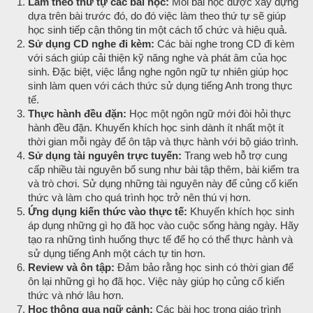
Làm theo thứ tự các bài học:
Mỗi bài học được xây dựng
dựa trên bài trước đó, do đó việc làm theo thứ tự sẽ giúp
học sinh tiếp cận thông tin một cách tổ chức và hiệu quả.
Sử dụng CD nghe đi kèm:
Các bài nghe trong CD đi kèm
với sách giúp cải thiện kỹ năng nghe và phát âm của học
sinh. Đặc biệt, việc lắng nghe ngôn ngữ tự nhiên giúp học
sinh làm quen với cách thức sử dụng tiếng Anh trong thực
tế.
Thực hành đều đặn:
Học một ngôn ngữ mới đòi hỏi thực
hành đều đặn. Khuyến khích học sinh dành ít nhất một ít
thời gian mỗi ngày để ôn tập và thực hành với bộ giáo trình.
Sử dụng tài nguyên trực tuyến:
Trang web hỗ trợ cung
cấp nhiều tài nguyên bổ sung như bài tập thêm, bài kiểm tra
và trò chơi. Sử dụng những tài nguyên này để củng cố kiến
thức và làm cho quá trình học trở nên thú vị hơn.
Ứng dụng kiến thức vào thực tế:
Khuyến khích học sinh
áp dụng những gì họ đã học vào cuộc sống hàng ngày. Hãy
tạo ra những tình huống thực tế để họ có thể thực hành và
sử dụng tiếng Anh một cách tự tin hơn.
Review và ôn tập:
Đảm bảo rằng học sinh có thời gian để
ôn lại những gì họ đã học. Việc này giúp họ củng cố kiến
thức và nhớ lâu hơn.
Học thông qua ngữ cảnh:
Các bài học trong giáo trình