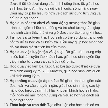
được thiết kế dưới dạng các tình huống thực tế, giúp học
sinh học tiếng Anh trong ngữ cảnh cuộc sống hàng ngày.
Điều này giúp họ hiểu rõ hơn về cách sử dụng từ vựng và
cấu trúc ngữ pháp.
Học qua các trò chơi và hoạt động tương tác:
Bộ giáo
trình bao gồm nhiều hoạt động và trò chơi tương tác, giúp
học sinh cảm thấy thú vị và giữ được sự tập trung khi học.
Tự học và tự kiểm tra:
Học sinh có thể sử dụng trang web
hỗ trợ để tự học và tự kiểm tra. Điều này giúp học sinh theo
dõi và đánh giá sự tiến bộ của mình.
Học qua việc luyện tập và lặp lại:
Bộ giáo trình cung cấp
nhiều bài tập luyện tập khác nhau, giúp học sinh luyện tập
và ghi nhớ từ vựng và cấu trúc ngữ pháp.
Học qua việc làm bài tập:
Các bài tập được thiết kế dựa
trên định dạng kỳ thi YLE Movers, giúp học sinh làm quen
với định dạng kỳ thi.
Học thông qua việc đọc hiểu:
Bộ giáo trình bao gồm các
đoạn văn và câu chuyện ngắn, giúp học sinh nâng cao kỹ
năng đọc hiểu của mình. Hãy khuyến khích học sinh đọc
mỗi ngày để mở rộng từ vựng và hiểu rõ hơn về cách sử
dụng ngữ pháp.
Thảo luận và trao đổi:
Tạo điều kiện cho học sinh có cơ