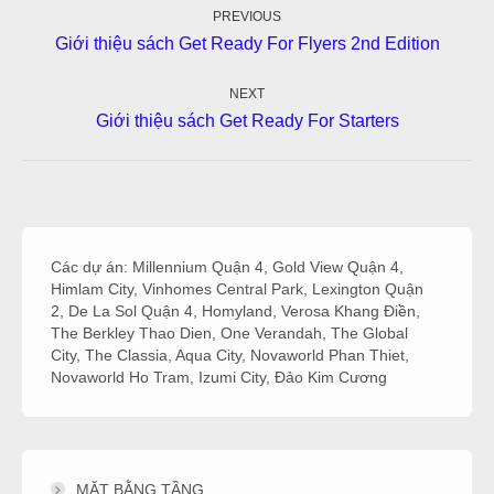
navigation
PREVIOUS
Previous
Giới thiệu sách Get Ready For Flyers 2nd Edition
post:
NEXT
Next
Giới thiệu sách Get Ready For Starters
post:
Các dự án:
Millennium Quận 4
,
Gold View Quận 4
,
Himlam City
,
Vinhomes Central Park
,
Lexington Quận
2
,
De La Sol Quận 4
,
Homyland
,
Verosa Khang Điền
,
The Berkley Thao Dien
,
One Verandah
,
The Global
City
,
The Classia
,
Aqua City
,
Novaworld Phan Thiet
,
Novaworld Ho Tram
,
Izumi City
,
Đảo Kim Cương
MẶT BẰNG TẦNG