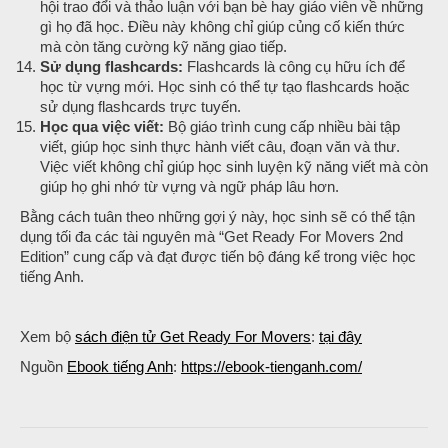
hội trao đổi và thảo luận với bạn bè hay giáo viên về những
gì họ đã học. Điều này không chỉ giúp củng cố kiến thức
mà còn tăng cường kỹ năng giao tiếp.
Sử dụng flashcards:
Flashcards là công cụ hữu ích để
học từ vựng mới. Học sinh có thể tự tạo flashcards hoặc
sử dụng flashcards trực tuyến.
Học qua việc viết:
Bộ giáo trình cung cấp nhiều bài tập
viết, giúp học sinh thực hành viết câu, đoạn văn và thư.
Việc viết không chỉ giúp học sinh luyện kỹ năng viết mà còn
giúp họ ghi nhớ từ vựng và ngữ pháp lâu hơn.
Bằng cách tuân theo những gợi ý này, học sinh sẽ có thể tận
dụng tối đa các tài nguyên mà “Get Ready For Movers 2nd
Edition” cung cấp và đạt được tiến bộ đáng kể trong việc học
tiếng Anh.
Xem bộ
sách điện tử Get Ready For Movers
:
tại đây
Nguồn
Ebook tiếng Anh
:
https://ebook-tienganh.com/
Post