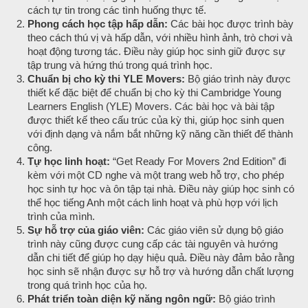
cách tự tin trong các tình huống thực tế.
Phong cách học tập hấp dẫn:
Các bài học được trình bày
theo cách thú vị và hấp dẫn, với nhiều hình ảnh, trò chơi và
hoạt động tương tác. Điều này giúp học sinh giữ được sự
tập trung và hứng thú trong quá trình học.
Chuẩn bị cho kỳ thi YLE Movers:
Bộ giáo trình này được
thiết kế đặc biệt để chuẩn bị cho kỳ thi Cambridge Young
Learners English (YLE) Movers. Các bài học và bài tập
được thiết kế theo cấu trúc của kỳ thi, giúp học sinh quen
với định dạng và nắm bắt những kỹ năng cần thiết để thành
công.
Tự học linh hoạt:
“Get Ready For Movers 2nd Edition” đi
kèm với một CD nghe và một trang web hỗ trợ, cho phép
học sinh tự học và ôn tập tại nhà. Điều này giúp học sinh có
thể học tiếng Anh một cách linh hoạt và phù hợp với lịch
trình của mình.
Sự hỗ trợ của giáo viên:
Các giáo viên sử dụng bộ giáo
trình này cũng được cung cấp các tài nguyên và hướng
dẫn chi tiết để giúp họ dạy hiệu quả. Điều này đảm bảo rằng
học sinh sẽ nhận được sự hỗ trợ và hướng dẫn chất lượng
trong quá trình học của họ.
Phát triển toàn diện kỹ năng ngôn ngữ:
Bộ giáo trình