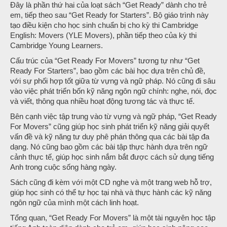
Đây là phần thứ hai của loạt sách “Get Ready” dành cho trẻ
em, tiếp theo sau “Get Ready for Starters”. Bộ giáo trình này
tạo điều kiện cho học sinh chuẩn bị cho kỳ thi Cambridge
English: Movers (YLE Movers), phần tiếp theo của kỳ thi
Cambridge Young Learners.
Cấu trúc của “Get Ready For Movers” tương tự như “Get
Ready For Starters”, bao gồm các bài học dựa trên chủ đề,
với sự phối hợp tốt giữa từ vựng và ngữ pháp. Nó cũng đi sâu
vào việc phát triển bốn kỹ năng ngôn ngữ chính: nghe, nói, đọc
và viết, thông qua nhiều hoạt động tương tác và thực tế.
Bên cạnh việc tập trung vào từ vựng và ngữ pháp, “Get Ready
For Movers” cũng giúp học sinh phát triển kỹ năng giải quyết
vấn đề và kỹ năng tư duy phê phán thông qua các bài tập đa
dạng. Nó cũng bao gồm các bài tập thực hành dựa trên ngữ
cảnh thực tế, giúp học sinh nắm bắt được cách sử dụng tiếng
Anh trong cuộc sống hàng ngày.
Sách cũng đi kèm với một CD nghe và một trang web hỗ trợ,
giúp học sinh có thể tự học tại nhà và thực hành các kỹ năng
ngôn ngữ của mình một cách linh hoạt.
Tổng quan, “Get Ready For Movers” là một tài nguyên học tập