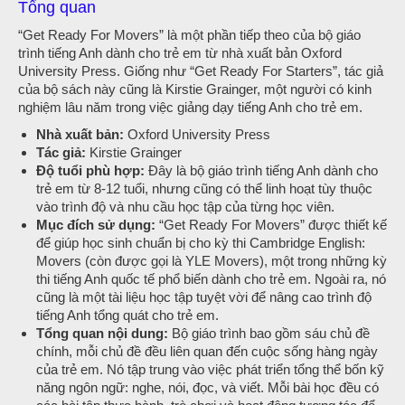
Tổng quan
“Get Ready For Movers” là một phần tiếp theo của bộ giáo
trình tiếng Anh dành cho trẻ em từ nhà xuất bản Oxford
University Press. Giống như “Get Ready For Starters”, tác giả
của bộ sách này cũng là Kirstie Grainger, một người có kinh
nghiệm lâu năm trong việc giảng dạy tiếng Anh cho trẻ em.
Nhà xuất bản:
Oxford University Press
Tác giả:
Kirstie Grainger
Độ tuổi phù hợp:
Đây là bộ giáo trình tiếng Anh dành cho
trẻ em từ 8-12 tuổi, nhưng cũng có thể linh hoạt tùy thuộc
vào trình độ và nhu cầu học tập của từng học viên.
Mục đích sử dụng:
“Get Ready For Movers” được thiết kế
để giúp học sinh chuẩn bị cho kỳ thi Cambridge English:
Movers (còn được gọi là YLE Movers), một trong những kỳ
thi tiếng Anh quốc tế phổ biến dành cho trẻ em. Ngoài ra, nó
cũng là một tài liệu học tập tuyệt vời để nâng cao trình độ
tiếng Anh tổng quát cho trẻ em.
Tổng quan nội dung:
Bộ giáo trình bao gồm sáu chủ đề
chính, mỗi chủ đề đều liên quan đến cuộc sống hàng ngày
của trẻ em. Nó tập trung vào việc phát triển tổng thể bốn kỹ
năng ngôn ngữ: nghe, nói, đọc, và viết. Mỗi bài học đều có