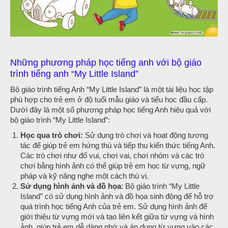
Những phương pháp học tiếng anh với bộ giáo
trình tiếng anh “My Little Island”
Bộ giáo trình tiếng Anh “My Little Island” là một tài liệu học tập
phù hợp cho trẻ em ở độ tuổi mẫu giáo và tiểu học đầu cấp.
Dưới đây là một số phương pháp học tiếng Anh hiệu quả với
bộ giáo trình “My Little Island”:
Học qua trò chơi:
Sử dụng trò chơi và hoạt động tương
tác để giúp trẻ em hứng thú và tiếp thu kiến thức tiếng Anh.
Các trò chơi như đố vui, chơi vai, chơi nhóm và các trò
chơi bằng hình ảnh có thể giúp trẻ em học từ vựng, ngữ
pháp và kỹ năng nghe một cách thú vị.
Sử dụng hình ảnh và đồ họa
: Bộ giáo trình “My Little
Island” có sử dụng hình ảnh và đồ họa sinh động để hỗ trợ
quá trình học tiếng Anh của trẻ em. Sử dụng hình ảnh để
giới thiệu từ vựng mới và tạo liên kết giữa từ vựng và hình
ảnh, giúp trẻ em dễ dàng nhớ và áp dụng từ vựng vào các