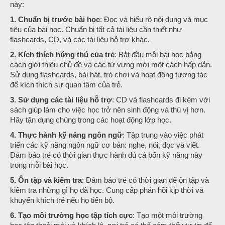
này:
1. Chuẩn bị trước bài học
: Đọc và hiểu rõ nội dung và mục
tiêu của bài học. Chuẩn bị tất cả tài liệu cần thiết như
flashcards, CD, và các tài liệu hỗ trợ khác.
2. Kích thích hứng thú của trẻ
: Bắt đầu mỗi bài học bằng
cách giới thiệu chủ đề và các từ vựng mới một cách hấp dẫn.
Sử dụng flashcards, bài hát, trò chơi và hoạt động tương tác
để kích thích sự quan tâm của trẻ.
3. Sử dụng các tài liệu hỗ trợ
: CD và flashcards đi kèm với
sách giúp làm cho việc học trở nên sinh động và thú vị hơn.
Hãy tận dụng chúng trong các hoạt động lớp học.
4. Thực hành kỹ năng ngôn ngữ
: Tập trung vào việc phát
triển các kỹ năng ngôn ngữ cơ bản: nghe, nói, đọc và viết.
Đảm bảo trẻ có thời gian thực hành đủ cả bốn kỹ năng này
trong mỗi bài học.
5. Ôn tập và kiểm tra
: Đảm bảo trẻ có thời gian để ôn tập và
kiểm tra những gì họ đã học. Cung cấp phản hồi kịp thời và
khuyến khích trẻ nếu họ tiến bộ.
6. Tạo môi trường học tập tích cực
: Tạo một môi trường