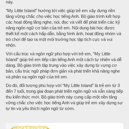
này.
“My Little Island” hướng tới việc giúp trẻ em xây dựng nền
tảng vững chắc cho việc học tiếng Anh. Bộ giáo trình kết hợp
các hoạt động lắng nghe, nói, đọc và viết để phát triển các kỹ
năng ngôn ngữ cơ bản của trẻ em. Nội dung bài học được
thiết kế một cách hấp dẫn, bằng hình ảnh, hoạt động nhóm và
trò chơi để tạo ra một môi trường học tập tích cực và vui
nhộn.
Với cấu trúc và ngôn ngữ phù hợp với trẻ em, “My Little
Island” giúp trẻ em tiếp cận tiếng Anh một cách tự nhiên và dễ
dàng. Bộ giáo trình tập trung vào việc xây dựng từ vựng cơ
bản, cấu trúc ngữ pháp đơn giản và phát triển khả năng nghe
và phản xạ ngôn ngữ của trẻ em.
Do đó, đối tượng phù hợp với “My Little Island” là trẻ em từ 3
đến 7 tuổi, trong giai đoạn phát triển ngôn ngữ và sẵn sàng tiếp
thu kiến thức mới. Bộ giáo trình này cung cấp một nền tảng
vững chắc cho việc học tiếng Anh và giúp trẻ em xây dựng sự
tự tin và yêu thích ngôn ngữ từ sớm.