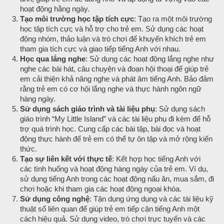
hoạt động hằng ngày.
Tạo môi trường học tập tích cực
: Tạo ra một môi trường
học tập tích cực và hỗ trợ cho trẻ em. Sử dụng các hoạt
động nhóm, thảo luận và trò chơi để khuyến khích trẻ em
tham gia tích cực và giao tiếp tiếng Anh với nhau.
Học qua lắng nghe
: Sử dụng các hoạt động lắng nghe như
nghe các bài hát, câu chuyện và đoạn hội thoại để giúp trẻ
em cải thiện khả năng nghe và phát âm tiếng Anh. Bảo đảm
rằng trẻ em có cơ hội lắng nghe và thực hành ngôn ngữ
hàng ngày.
Sử dụng sách giáo trình và tài liệu phụ
: Sử dụng sách
giáo trình “My Little Island” và các tài liệu phụ đi kèm để hỗ
trợ quá trình học. Cung cấp các bài tập, bài đọc và hoạt
động thực hành để trẻ em có thể tự ôn tập và mở rộng kiến
thức.
Tạo sự liên kết với thực tế
: Kết hợp học tiếng Anh với
các tình huống và hoạt động hàng ngày của trẻ em. Ví dụ,
sử dụng tiếng Anh trong các hoạt động nấu ăn, mua sắm, đi
chơi hoặc khi tham gia các hoạt động ngoại khóa.
Sử dụng công nghệ
: Tận dụng ứng dụng và các tài liệu kỹ
thuật số liên quan để giúp trẻ em tiếp cận tiếng Anh một
cách hiệu quả. Sử dụng video, trò chơi trực tuyến và các