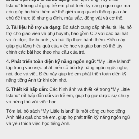
Island” không chỉ giúp trẻ em phát triển kỹ năng ngôn ngữ mà
còn giúp họ hiểu thêm về thế giới xung quanh thông qua các
chủ đề thực tế như gia đình, màu sắc, động vật và cơ thể.
3. Tài liệu hỗ trợ đa dạng
: Bộ sách cung cấp nhiều tài liệu hỗ
trợ cho giáo viên và phụ huynh, bao gồm CD với các bài hát
và lời đọc, flashcards, và bài tập thực hành thêm. Điều này
giúp gia tăng hiệu quả của việc học và giúp bạn có thể tùy
chỉnh các bài học theo nhu cầu của trẻ.
4. Phát triển toàn diện kỹ năng ngôn ngữ
: “My Little Island”
tập trung vào việc phát triển cả bốn kỹ năng ngôn ngữ: nghe,
nói, đọc và viết. Điều này giúp trẻ em phát triển toàn diện kỹ
năng tiếng Anh từ khi còn nhỏ.
5. Thiết kế hấp dẫn
: Các hình ảnh và thiết kế trong “My Little
Island” rất hấp dẫn đối với trẻ em, giúp họ giữ được sự chú ý
và hứng thú với việc học.
Tóm lại, bộ sách “My Little Island” là một công cụ học tiếng
Anh hiệu quả cho trẻ em, giúp họ phát triển kỹ năng ngôn ngữ
và yêu thích việc học tiếng Anh.