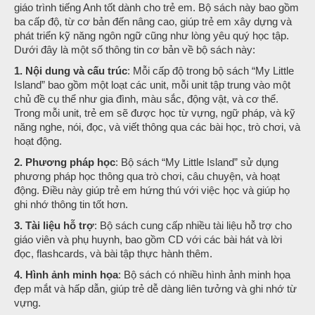
giáo trình tiếng Anh tốt dành cho trẻ em. Bộ sách này bao gồm
ba cấp độ, từ cơ bản đến nâng cao, giúp trẻ em xây dựng và
phát triển kỹ năng ngôn ngữ cũng như lòng yêu quý học tập.
Dưới đây là một số thông tin cơ bản về bộ sách này:
1. Nội dung và cấu trúc
: Mỗi cấp độ trong bộ sách “My Little
Island” bao gồm một loạt các unit, mỗi unit tập trung vào một
chủ đề cụ thể như gia đình, màu sắc, động vật, và cơ thể.
Trong mỗi unit, trẻ em sẽ được học từ vựng, ngữ pháp, và kỹ
năng nghe, nói, đọc, và viết thông qua các bài học, trò chơi, và
hoạt động.
2. Phương pháp học
: Bộ sách “My Little Island” sử dụng
phương pháp học thông qua trò chơi, câu chuyện, và hoạt
động. Điều này giúp trẻ em hứng thú với việc học và giúp họ
ghi nhớ thông tin tốt hơn.
3. Tài liệu hỗ trợ
: Bộ sách cung cấp nhiều tài liệu hỗ trợ cho
giáo viên và phụ huynh, bao gồm CD với các bài hát và lời
đọc, flashcards, và bài tập thực hành thêm.
4. Hình ảnh minh họa
: Bộ sách có nhiều hình ảnh minh họa
đẹp mắt và hấp dẫn, giúp trẻ dễ dàng liên tưởng và ghi nhớ từ
vựng.