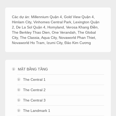
Các dự án:
Millennium Quận 4
,
Gold View Quận 4
,
Himlam City
,
Vinhomes Central Park
,
Lexington Quận
2
,
De La Sol Quận 4
,
Homyland
,
Verosa Khang Điền
,
The Berkley Thao Dien
,
One Verandah
,
The Global
City
,
The Classia
,
Aqua City
,
Novaworld Phan Thiet
,
Novaworld Ho Tram
,
Izumi City
,
Đảo Kim Cương
MẶT BẰNG TẦNG
The Central 1
The Central 2
The Central 3
The Landmark 1