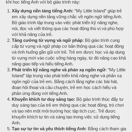
khi học tiếng Anh với bộ giáo trình này:
Xây dựng nền tảng tiếng Anh:
“My Little Island” giúp trẻ
em xây dựng nền tảng vững chắc về ngôn ngữ tiếng Anh.
Bộ giáo trình tập trung vào việc phát triển kỹ năng nghe,
nói, đọc và viết thông qua các hoạt động thú vị và phù hợp
với khả năng của trẻ.
Tăng cường từ vựng và ngữ pháp
: Bộ giáo trình cung
cấp từ vựng và ngữ pháp cơ bản thông qua các hoạt động
và tình huống gần gũi với trẻ. Trẻ em được học và áp dụng
từ vựng mới vào cuộc sống hàng ngày, từ đó nâng cao khả
năng giao tiếp và hiểu tiếng Anh.
Phát triển kỹ năng nghe và phản xạ ngôn ngữ
: “My Little
Island” tập trung vào phát triển khả năng nghe và phản xạ
ngôn ngữ của trẻ em. Bằng cách lắng nghe các bài hát,
đoạn hội thoại và câu chuyện, trẻ em học cách hiểu và
phản ứng đúng với tiếng Anh.
Khuyến khích tư duy sáng tạo:
Bộ giáo trình thúc đẩy tư
duy sáng tạo của trẻ em thông qua các hoạt động, trò chơi
và tạo nên một môi trường học tập tích cực. Trẻ được
khuyến khích tự tin và sáng tạo trong việc sử dụng tiếng
Anh.
Tạo sự tự tin và yêu thích tiếng Anh
: Bằng cách tham gia