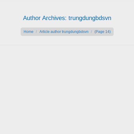
Author Archives:
trungdungbdsvn
You are here:
Home
Article author trungdungbdsvn
(Page 14)