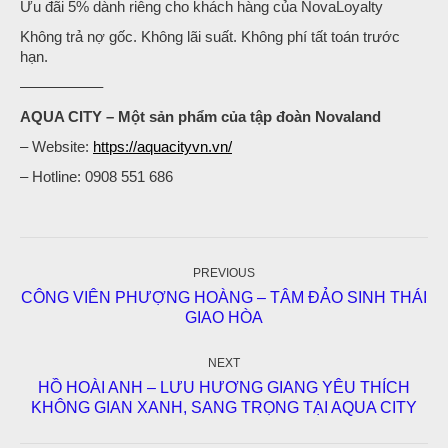
Ưu đãi 5% dành riêng cho khách hàng của NovaLoyalty
Không trả nợ gốc. Không lãi suất. Không phí tất toán trước
hạn.
—————–
AQUA CITY – Một sản phẩm của tập đoàn Novaland
– Website:
https://aquacityvn.vn/
– Hotline: 0908 551 686
Post
navigation
PREVIOUS
CÔNG VIÊN PHƯỢNG HOÀNG – TÂM ĐẢO SINH THÁI
Previous
GIAO HÒA
post:
NEXT
HỒ HOÀI ANH – LƯU HƯƠNG GIANG YÊU THÍCH
Next
KHÔNG GIAN XANH, SANG TRỌNG TẠI AQUA CITY
post: