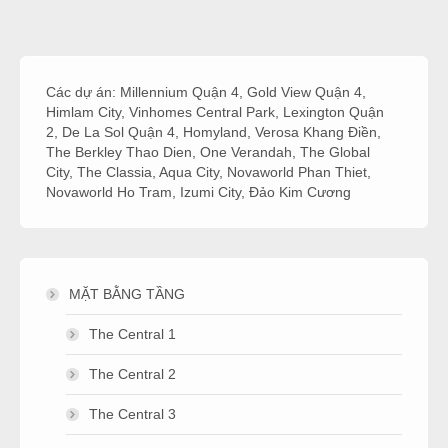
Các dự án:
Millennium Quận 4
,
Gold View Quận 4
,
Himlam City
,
Vinhomes Central Park
,
Lexington Quận
2
,
De La Sol Quận 4
,
Homyland
,
Verosa Khang Điền
,
The Berkley Thao Dien
,
One Verandah
,
The Global
City
,
The Classia
,
Aqua City
,
Novaworld Phan Thiet
,
Novaworld Ho Tram
,
Izumi City
,
Đảo Kim Cương
MẶT BẰNG TẦNG
The Central 1
The Central 2
The Central 3