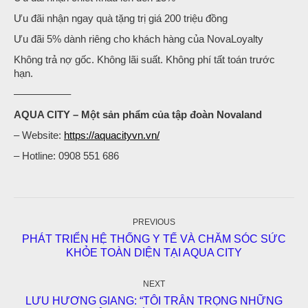
Ưu đãi nhận ngay quà tặng trị giá 200 triệu đồng
Ưu đãi 5% dành riêng cho khách hàng của NovaLoyalty
Không trả nợ gốc. Không lãi suất. Không phí tất toán trước
hạn.
—————–
AQUA CITY – Một sản phẩm của tập đoàn Novaland
– Website:
https://aquacityvn.vn/
– Hotline: 0908 551 686
Post
navigation
PREVIOUS
PHÁT TRIỂN HỆ THỐNG Y TẾ VÀ CHĂM SÓC SỨC
Previous
KHỎE TOÀN DIỆN TẠI AQUA CITY
post:
NEXT
LƯU HƯƠNG GIANG: “TÔI TRÂN TRỌNG NHỮNG
Next