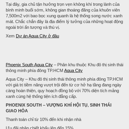
Tại đây, gia chủ tận hưởng trọn vẹn không khí trong lành của
bình minh buổi sớm, không gian thoáng đãng của khuôn viên
7,500m2 với bao bọc xung quanh là hệ thống song nước xanh
mát. Chắc chắn đây là địa điểm lý tưởng của những hoạt động
ngoài trời ấn tượng và thú vị.
Xem
Dự án Aqua City ở đâu
Phoenix South Aqua City
– Phân khu thuộc Khu đô thị sinh thái
thông minh phía đông TP.HCM
Aqua City
Aqua City – Khu đô thị sinh thái thông minh phía đông TP.HCM
với giá trị tiềm năng vượt trội đến từ cơ hở hạ tầng đang ngày
càng hoàn thiện, quy hoạch đồng bộ với 70% diện tích mảng
xanh cùng hệ thống tiện ích đẳng cấp.
PHOENIX SOUTH – VƯỢNG KHÍ HỘI TỤ, SINH THÁI
GIAO HÒA
Thanh toán chỉ từ 10% đến khi nhận nhà
Ưu đãi nhận chiết khấu lên đến 15%