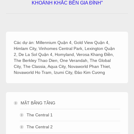
KHOẢNH KHẮC BÊN GIA ĐÌNH”
post:
Các dự án:
Millennium Quận 4
,
Gold View Quận 4
,
Himlam City
,
Vinhomes Central Park
,
Lexington Quận
2
,
De La Sol Quận 4
,
Homyland
,
Verosa Khang Điền
,
The Berkley Thao Dien
,
One Verandah
,
The Global
City
,
The Classia
,
Aqua City
,
Novaworld Phan Thiet
,
Novaworld Ho Tram
,
Izumi City
,
Đảo Kim Cương
MẶT BẰNG TẦNG
The Central 1
The Central 2