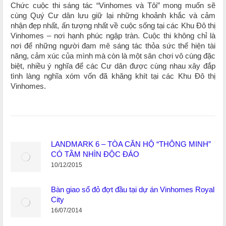
Chức cuộc thi sáng tác “Vinhomes và Tôi” mong muốn sẽ
cùng Quý Cư dân lưu giữ lại những khoảnh khắc và cảm
nhận đẹp nhất, ấn tượng nhất về cuộc sống tại các Khu Đô thị
Vinhomes – nơi hạnh phúc ngập tràn. Cuộc thi không chỉ là
nơi để những người đam mê sáng tác thỏa sức thể hiện tài
năng, cảm xúc của mình mà còn là một sân chơi vô cùng đặc
biệt, nhiều ý nghĩa để các Cư dân được cùng nhau xây đắp
tình làng nghĩa xóm vốn đã khăng khít tại các Khu Đô thị
Vinhomes.
LANDMARK 6 – TÒA CĂN HỘ “THÔNG MINH”
CÓ TẦM NHÌN ĐỘC ĐÁO
10/12/2015
Bàn giao sổ đỏ đợt đầu tại dự án Vinhomes Royal
City
16/07/2014