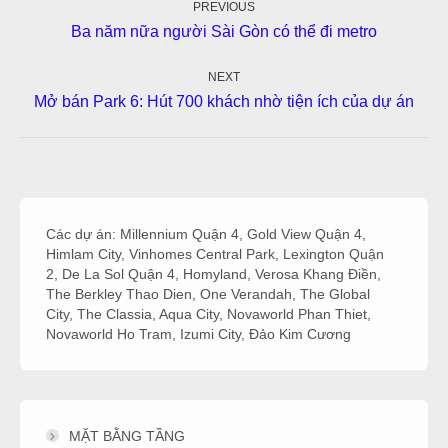
navigation
PREVIOUS
Previous
Ba năm nữa người Sài Gòn có thể đi metro
post:
NEXT
Next
Mở bán Park 6: Hút 700 khách nhờ tiện ích của dự án
post:
Các dự án:
Millennium Quận 4
,
Gold View Quận 4
,
Himlam City
,
Vinhomes Central Park
,
Lexington Quận
2
,
De La Sol Quận 4
,
Homyland
,
Verosa Khang Điền
,
The Berkley Thao Dien
,
One Verandah
,
The Global
City
,
The Classia
,
Aqua City
,
Novaworld Phan Thiet
,
Novaworld Ho Tram
,
Izumi City
,
Đảo Kim Cương
MẶT BẰNG TẦNG