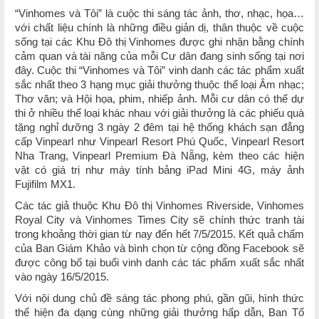
“Vinhomes và Tôi” là cuộc thi sáng tác ảnh, thơ, nhạc, họa…
với chất liệu chính là những điều giản dị, thân thuộc về cuộc
sống tại các Khu Đô thị Vinhomes được ghi nhận bằng chính
cảm quan và tài năng của mỗi Cư dân đang sinh sống tại nơi
đây. Cuộc thi “Vinhomes và Tôi” vinh danh các tác phẩm xuất
sắc nhất theo 3 hạng mục giải thưởng thuộc thể loại Âm nhạc;
Thơ văn; và Hội họa, phim, nhiếp ảnh. Mỗi cư dân có thể dự
thi ở nhiều thể loại khác nhau với giải thưởng là các phiếu quà
tặng nghỉ dưỡng 3 ngày 2 đêm tại hệ thống khách sạn đẳng
cấp Vinpearl như Vinpearl Resort Phú Quốc, Vinpearl Resort
Nha Trang, Vinpearl Premium Đà Nẵng, kèm theo các hiện
vật có giá trị như máy tính bảng iPad Mini 4G, máy ảnh
Fujifilm MX1.
Các tác giả thuộc Khu Đô thị Vinhomes Riverside, Vinhomes
Royal City và Vinhomes Times City sẽ chính thức tranh tài
trong khoảng thời gian từ nay đến hết 7/5/2015. Kết quả chấm
của Ban Giám Khảo và bình chọn từ cộng đồng Facebook sẽ
được công bố tại buổi vinh danh các tác phẩm xuất sắc nhất
vào ngày 16/5/2015.
Với nội dung chủ đề sáng tác phong phú, gần gũi, hình thức
thể hiện đa dạng cùng những giải thưởng hấp dẫn, Ban Tổ