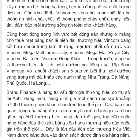
Vinhomes đảm bảo chính xác cam kết về tiến độ, chất lượng
xây dựng và hệ thống hạ tầng, tiện ích đồng bộ và chất lượng
dịch vụ. Các khu đô thị Vinhomes còn chú trọng thiết lập hệ
thống an ninh chặt chẽ, hệ thống phòng cháy chữa cháy hiện
đại, đảm bảo môi trường sống an toàn cho khách hàng.
Cũng hoạt động trong lĩnh vực bất động sản nhưng ở mảng
cho thuê mặt bằng bán lẻ hiện đại, thương hiệu Vincom đang
sở hữu chuỗi trung tâm thương mại lớn nhất cả nước với
Vincom Mega Mall Times City, Vincom Mega Mall Royal City,
Vincom Bà Triệu, Vincom Đồng Khởi…. Trong khi đó, Vinpearl
là thương hiệu du lịch nghỉ dưỡng nổi tiếng của Tập đoàn
Vingroup, với chuỗi khách sạn 5 sao và biệt thự nghỉ dưỡng
sang trọng trải dài khắp các danh thắng Nha Trang, Đà Nẵng,
Phú Quốc, Hạ Long…
Brand Finance là hãng tư vấn định giá thương hiệu có trụ sở
tại Anh. Hàng năm, hãng định giá một cách độc lập khoảng
57.000 thương hiệu khác nhau trên toàn thế giới. Các báo cáo
quan trọng của hãng được giới chuyên môn đánh giá cao bao
gồm top 500 thương hiệu hàng đầu thế giới, top 500 ngân
hàng hàng đầu thế giới, bảng xếp hạng thương hiệu các quốc
gia trên thế giới… Đây là lần đầu tiên các thương hiệu Việt
Nam được hãng đưa vào danh sách được định giá hàng năm.