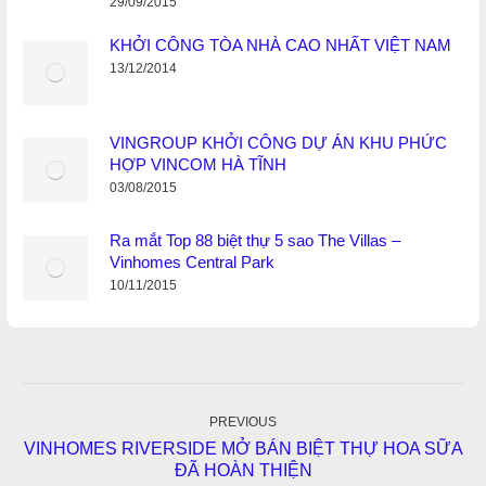
29/09/2015
KHỞI CÔNG TÒA NHÀ CAO NHẤT VIỆT NAM
13/12/2014
VINGROUP KHỞI CÔNG DỰ ÁN KHU PHỨC
HỢP VINCOM HÀ TĨNH
03/08/2015
Ra mắt Top 88 biệt thự 5 sao The Villas –
Vinhomes Central Park
10/11/2015
Post
navigation
PREVIOUS
VINHOMES RIVERSIDE MỞ BÁN BIỆT THỰ HOA SỮA
Previous
ĐÃ HOÀN THIỆN
post: