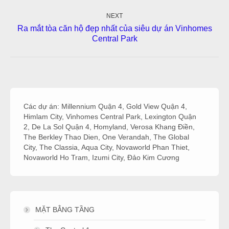
NEXT
Ra mắt tòa căn hộ đẹp nhất của siêu dự án Vinhomes
Next
Central Park
post:
Các dự án:
Millennium Quận 4
,
Gold View Quận 4
,
Himlam City
,
Vinhomes Central Park
,
Lexington Quận
2
,
De La Sol Quận 4
,
Homyland
,
Verosa Khang Điền
,
The Berkley Thao Dien
,
One Verandah
,
The Global
City
,
The Classia
,
Aqua City
,
Novaworld Phan Thiet
,
Novaworld Ho Tram
,
Izumi City
,
Đảo Kim Cương
MẶT BẰNG TẦNG