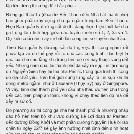
lập tức dừng thi công để khắc phục.
Riêng gói thầu 1a (đoạn từ Bến Thành đến Nhà hát thành phố)
bao gồm phần xây dựng nhà ga ngầm trung tâm Bến Thành.
Hiện Ban quản lý đường sắt đô thị đang thực hiện thiết kế nhà
ga trung tâm tích hợp giữa các tuyến metro số 1, 2, 3a và 4.
Dự kiến cuối năm nay sẽ bắt đầu công tác sơ tuyển nhà thầu.
Theo Ban quản lý đường sắt đô thị, việc thi công ngầm rất
phức tạp và có thể gây rủi ro cho các công trình, đặc biệt là
các toà nhà cao tầng khu trung tâm do nơi này thuộc vùng đất
yếu. Những năm qua, tại thành phố đã xảy ra sụp lún tại chung
cư Nguyễn Siêu hay tại toà nhà Pacific trong quá trình thi công
do địa chất yếu. Trên thế giới cũng từng xảy ra lún sụp khi thi
công metro ngầm, như ở Lausane (Thụy Sỹ) hay ở Singapore.
Vì vậy, lãnh đạo thành phố yêu cầu nhà thầu ưu tiên chú trọng
đến các biện pháp an toàn, không vì chạy theo tiến độ mà để
xảy ra sự cố.
Do phương án thi công ga nhà hát thành phố là phương pháp
đào hở nên toàn bộ khu vực đường Lê Lợi đoạn từ Pasteur
đến đường Đồng Khởi và một phần đường Nguyễn Huệ bị rào
chắn từ ngày 22/7 sẽ gây ảnh hưởng nhất định đến sinh hoạt