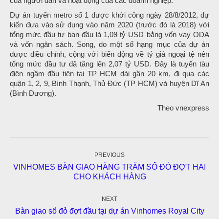
của người dân và hoạt động của các doanh nghiệp.
Dự án tuyến metro số 1 được khởi công ngày 28/8/2012, dự
kiến đưa vào sử dụng vào năm 2020 (trước đó là 2018) với
tổng mức đầu tư ban đầu là 1,09 tỷ USD bằng vốn vay ODA
và vốn ngân sách. Song, do một số hạng mục của dự án
được điều chỉnh, cộng với biến động về tỷ giá ngoại tệ nên
tổng mức đầu tư đã tăng lên 2,07 tỷ USD. Đây là tuyến tàu
điện ngầm đầu tiên tại TP HCM dài gần 20 km, đi qua các
quận 1, 2, 9, Bình Thạnh, Thủ Đức (TP HCM) và huyện Dĩ An
(Bình Dương).
Theo vnexpress
Post
navigation
PREVIOUS
VINHOMES BÀN GIAO HÀNG TRĂM SỔ ĐỎ ĐỢT HAI
Previous
CHO KHÁCH HÀNG
post:
NEXT
Next
Bàn giao sổ đỏ đợt đầu tại dự án Vinhomes Royal City
post: