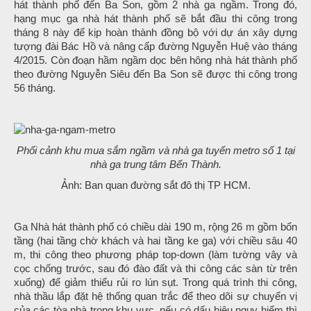
hát thành phố đến Ba Son, gồm 2 nhà ga ngầm. Trong đó,
hạng mục ga nhà hát thành phố sẽ bắt đầu thi công trong
tháng 8 này để kịp hoàn thành đồng bộ với dự án xây dựng
tượng đài Bác Hồ và nâng cấp đường Nguyễn Huệ vào tháng
4/2015. Còn đoạn hầm ngầm dọc bên hông nhà hát thành phố
theo đường Nguyễn Siêu đến Ba Son sẽ được thi công trong
56 tháng.
Phối cảnh khu mua sắm ngầm và nhà ga tuyến metro số 1 tại
nhà ga trung tâm Bến Thành.
Ảnh: Ban quan đường sắt đô thị TP HCM.
Ga Nhà hát thành phố có chiều dài 190 m, rộng 26 m gồm bốn
tầng (hai tầng chờ khách và hai tầng ke ga) với chiều sâu 40
m, thi công theo phương pháp top-down (làm tường vây và
cọc chống trước, sau đó đào đất và thi công các sàn từ trên
xuống) để giảm thiểu rủi ro lún sụt. Trong quá trình thi công,
nhà thầu lắp đặt hệ thống quan trắc để theo dõi sự chuyển vị
của các tòa nhà trong khu vực, nếu có dấu hiệu nguy hiểm thì