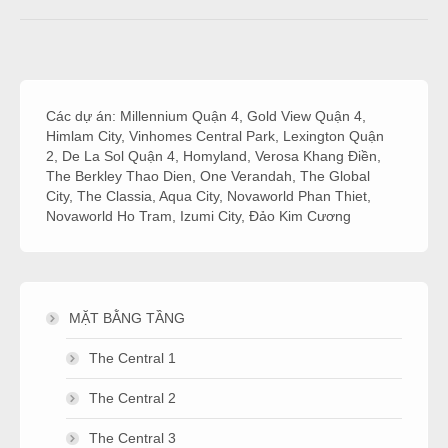
Các dự án:
Millennium Quận 4
,
Gold View Quận 4
,
Himlam City
,
Vinhomes Central Park
,
Lexington Quận
2
,
De La Sol Quận 4
,
Homyland
,
Verosa Khang Điền
,
The Berkley Thao Dien
,
One Verandah
,
The Global
City
,
The Classia
,
Aqua City
,
Novaworld Phan Thiet
,
Novaworld Ho Tram
,
Izumi City
,
Đảo Kim Cương
MẶT BẰNG TẦNG
The Central 1
The Central 2
The Central 3