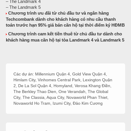
– The Landmark 4
– The Landmark 5
Chương trình ưu đãi từ chủ đầu tư và ngân hàng
Techcombank dành cho khách hàng có nhu cầu thanh
toán trước hạn 95% giá bán căn hộ tại thời điểm ký HĐMB
Chương trình cam kết tiền thuê từ chủ đầu tư dành cho
khách hàng mua căn hộ tại tòa Landmark 4 và Landmark 5
Các dự án:
Millennium Quận 4
,
Gold View Quận 4
,
Himlam City
,
Vinhomes Central Park
,
Lexington Quận
2
,
De La Sol Quận 4
,
Homyland
,
Verosa Khang Điền
,
The Berkley Thao Dien
,
One Verandah
,
The Global
City
,
The Classia
,
Aqua City
,
Novaworld Phan Thiet
,
Novaworld Ho Tram
,
Izumi City
,
Đảo Kim Cương