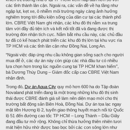
các tỉnh thành lân cận. Ngoài ra, các vấn đề về hạ tầng như
ngập lụt, kẹt xe, ô nhiễm môi trường ngày càng ảnh hưởng
nghiêm trọng tới điều kiện sống của dân cư tại các thành phố
lớn. CBRE Việt Nam ghi nhận, các khu đô thị nằm xa trung
tâm với đầy đủ tiện ích và kết nối tốt đã và đang được thị
trường đón nhận tích cực. Nắm bắt nhu cầu này, các chủ đầu
tư đã có kế hoạch phát triển các khu đô thị lớn tại khu vực rìa
TP HCM và các tỉnh lân cận như Đồng Nai, Long An.
“Ngoài việc đáp ứng nhu cầu không gian sống sạch cho người
mua để ở, các dự án này còn giúp các nhà đâu tư có nhiều
lựa chọn hơn trong lúc nguồn cung tại TP HCM khan hiếm”,
bà Dương Thùy Dung – Giám đốc cấp cao CBRE Việt Nam
nhận định.
Trong đó,
Dự án Aqua City
quy mô hơn 600 ha do Tập đoàn
Novaland phát triển đang là một trong những khu đô thị sinh
thái được CBRE đánh giá sẽ làm nên diện mạo mới cho thị
trường bất động sản Biên Hoà, Đồng Nai. Dự án tọa lạc ngay
mặt tiền Hương lộ 2, tuyến giao thông huyết mạch nối từ Quốc
lộ 51 đến đường cao tốc TP HCM – Long Thành – Dầu Giây
đang đầu tư mở rộng. Không chỉ thừa hưởng thiên nhiên tươi
mát hiện hữu nhờ được bao bọc bởi các con sông lớn như