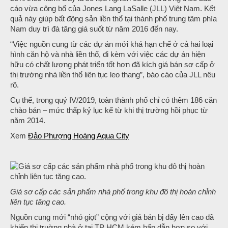
cáo vừa công bố của Jones Lang LaSalle (JLL) Việt Nam. Kết
quả này giúp bất động sản liền thổ tại thành phố trung tâm phía
Nam duy trì đà tăng giá suốt từ năm 2016 đến nay.
“Việc nguồn cung từ các dự án mới khá hạn chế ở cả hai loại
hình căn hộ và nhà liền thổ, đi kèm với việc các dự án hiện
hữu có chất lượng phát triển tốt hơn đã kích giá bán sơ cấp ở
thị trường nhà liền thổ liên tục leo thang”, báo cáo của JLL nêu
rõ.
Cụ thể, trong quý IV/2019, toàn thành phố chỉ có thêm 186 căn
chào bán – mức thấp kỷ lục kể từ khi thị trường hồi phục từ
năm 2014.
Xem
Đảo Phượng Hoàng Aqua City
Giá sơ cấp các sản phẩm nhà phố trong khu đô thị hoàn chỉnh
liên tục tăng cao.
Nguồn cung mới “nhỏ giọt” cộng với giá bán bị đẩy lên cao đã
khiến thị truờng nhà ở tại TP HCM kém hấp dẫn hơn so với