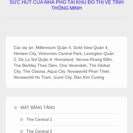
SỨC HÚT CỦA NHÀ PHỐ TẠI KHU ĐÔ THỊ VỆ TINH
Next
THÔNG MINH
post:
Các dự án:
Millennium Quận 4
,
Gold View Quận 4
,
Himlam City
,
Vinhomes Central Park
,
Lexington Quận
2
,
De La Sol Quận 4
,
Homyland
,
Verosa Khang Điền
,
The Berkley Thao Dien
,
One Verandah
,
The Global
City
,
The Classia
,
Aqua City
,
Novaworld Phan Thiet
,
Novaworld Ho Tram
,
Izumi City
,
Đảo Kim Cương
MẶT BẰNG TẦNG
The Central 1
The Central 2