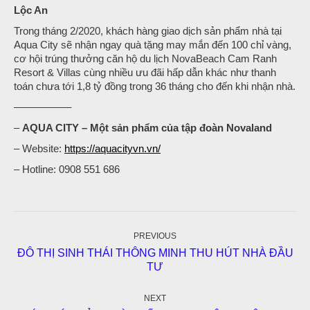
Lộc An
Trong tháng 2/2020, khách hàng giao dịch sản phẩm nhà tại
Aqua City sẽ nhận ngay quà tặng may mắn đến 100 chỉ vàng,
cơ hội trúng thưởng căn hộ du lịch NovaBeach Cam Ranh
Resort & Villas cùng nhiều ưu đãi hấp dẫn khác như thanh
toán chưa tới 1,8 tỷ đồng trong 36 tháng cho đến khi nhận nhà.
—————–
–
AQUA CITY – Một sản phẩm của tập đoàn Novaland
– Website:
https://aquacityvn.vn/
– Hotline: 0908 551 686
Post
navigation
PREVIOUS
ĐÔ THỊ SINH THÁI THÔNG MINH THU HÚT NHÀ ĐẦU
Previous
TƯ
post:
NEXT