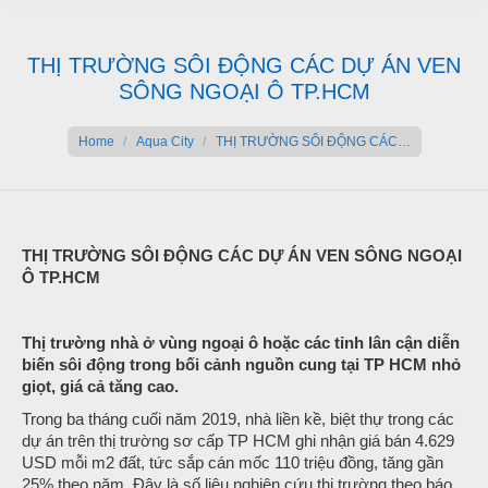
THỊ TRƯỜNG SÔI ĐỘNG CÁC DỰ ÁN VEN
SÔNG NGOẠI Ô TP.HCM
You are here:
Home
Aqua City
THỊ TRƯỜNG SÔI ĐỘNG CÁC…
THỊ TRƯỜNG SÔI ĐỘNG CÁC DỰ ÁN VEN SÔNG NGOẠI
Ô TP.HCM
Thị trường nhà ở vùng ngoại ô hoặc các tỉnh lân cận diễn
biến sôi động trong bối cảnh nguồn cung tại TP HCM nhỏ
giọt, giá cả tăng cao.
Trong ba tháng cuối năm 2019, nhà liền kề, biệt thự trong các
dự án trên thị trường sơ cấp TP HCM ghi nhận giá bán 4.629
USD mỗi m2 đất, tức sắp cán mốc 110 triệu đồng, tăng gần
25% theo năm. Đây là số liệu nghiên cứu thị trường theo báo