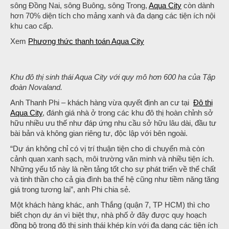
sông Đồng Nai, sông Buông, sông Trong,
Aqua City
còn dành
hơn 70% diện tích cho mảng xanh và đa dạng các tiện ích nội
khu cao cấp.
Xem
Phương thức thanh toán Aqua City
Khu đô thị sinh thái Aqua City với quy mô hơn 600 ha của Tập
đoàn Novaland.
Anh Thanh Phi – khách hàng vừa quyết định an cư tại
Đô thị
Aqua City
, đánh giá nhà ở trong các khu đô thị hoàn chỉnh sở
hữu nhiều ưu thế như đáp ứng nhu cầu sở hữu lâu dài, đầu tư
bài bản và không gian riêng tư, độc lập với bên ngoài.
“Dự án không chỉ có vị trí thuận tiện cho di chuyển mà còn
cảnh quan xanh sạch, môi trường văn minh và nhiều tiện ích.
Những yếu tố này là nền tảng tốt cho sự phát triển về thể chất
và tinh thần cho cả gia đình ba thế hệ cũng như tiềm năng tăng
giá trong tương lai”, anh Phi chia sẻ.
Một khách hàng khác, anh Thắng (quận 7, TP HCM) thì cho
biết chọn dự án vì biệt thự, nhà phố ở đây được quy hoạch
đồng bộ trong đô thị sinh thái khép kín với đa dạng các tiện ích