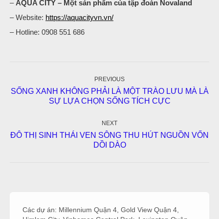
–
AQUA CITY – Một sản phẩm của tập đoàn Novaland
– Website:
https://aquacityvn.vn/
– Hotline: 0908 551 686
Post
navigation
PREVIOUS
SỐNG XANH KHÔNG PHẢI LÀ MỘT TRÀO LƯU MÀ LÀ
Previous
SỰ LỰA CHỌN SỐNG TÍCH CỰC
post:
NEXT
ĐÔ THỊ SINH THÁI VEN SÔNG THU HÚT NGUỒN VỐN
Next
DỒI DÀO
post:
Các dự án:
Millennium Quận 4
,
Gold View Quận 4
,