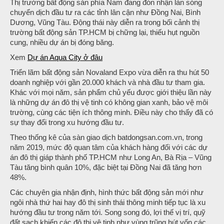
Thị trường bất động sản phía Nam đang đón nhận làn sóng
chuyển dịch đầu tư ra các tỉnh lân cận như Đồng Nai, Bình
Dương, Vũng Tàu. Động thái này diễn ra trong bối cảnh thị
trường bất động sản TP.HCM bị chững lại, thiếu hụt nguồn
cung, nhiều dự án bị đóng băng.
Xem
Dự án Aqua City ở đâu
Triển lãm bất động sản Novaland Expo vừa diễn ra thu hút 50
doanh nghiệp với gần 20.000 khách và nhà đầu tư tham gia.
Khác với mọi năm, sản phẩm chủ yếu được giới thiệu lần này
là những dự án đô thị vệ tinh có không gian xanh, bảo vệ môi
trường, cùng các tiện ích thông minh. Điều này cho thấy đã có
sự thay đổi trong xu hướng đầu tư.
Theo thống kê của sàn giao dịch batdongsan.com.vn, trong
năm 2019, mức độ quan tâm của khách hàng đối với các dự
án đô thị giáp thành phố TP.HCM như Long An, Bà Rịa – Vũng
Tàu tăng bình quân 10%, đặc biệt tại Đồng Nai đã tăng hơn
48%.
Các chuyên gia nhận định, hình thức bất động sản mới như
ngôi nhà thứ hai hay đô thị sinh thái thông minh tiếp tục là xu
hướng đầu tư trong năm tới. Song song đó, lợi thế vị trí, quỹ
đất sạch khiến các đô thị vệ tinh như vùng trũng hút vốn các