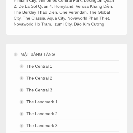
Himlam City
,
Vinhomes Central Park
,
Lexington Quận
2
,
De La Sol Quận 4
,
Homyland
,
Verosa Khang Điền
,
The Berkley Thao Dien
,
One Verandah
,
The Global
City
,
The Classia
,
Aqua City
,
Novaworld Phan Thiet
,
Novaworld Ho Tram
,
Izumi City
,
Đảo Kim Cương
MẶT BẰNG TẦNG
The Central 1
The Central 2
The Central 3
The Landmark 1
The Landmark 2
The Landmark 3