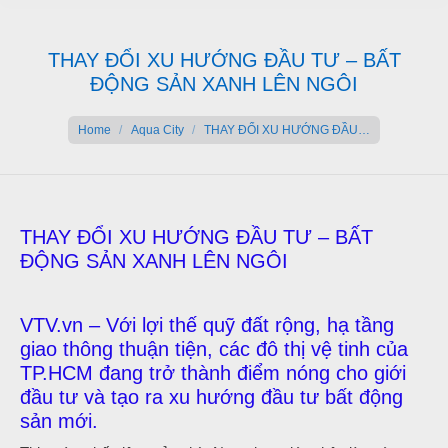
THAY ĐỔI XU HƯỚNG ĐẦU TƯ – BẤT
ĐỘNG SẢN XANH LÊN NGÔI
You are here:
Home
Aqua City
THAY ĐỔI XU HƯỚNG ĐẦU…
THAY ĐỔI XU HƯỚNG ĐẦU TƯ – BẤT
ĐỘNG SẢN XANH LÊN NGÔI
VTV.vn – Với lợi thế quỹ đất rộng, hạ tầng
giao thông thuận tiện, các đô thị vệ tinh của
TP.HCM đang trở thành điểm nóng cho giới
đầu tư và tạo ra xu hướng đầu tư bất động
sản mới.