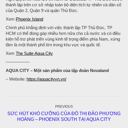
thành lập trên cơ sở nhập toàn bộ diện tích tự nhiên và dân số
của Quận 2, Quận 9 và quận Thủ Đức.
Xem
Phoenix Island
Chính phủ khẳng định với việc thành lập TP Thủ Đức, TP
HCM có thể đóng góp nhiều hơn nữa cho cả nước và có điều
kiện hỗ trợ phát triển vùng kinh tế trọng điểm phía Nam, xứng
tầm là một thành phố lớn trong khu vực và quốc tế.
Xem
The Suite Aqua City
—————–
AQUA CITY – Một sản phẩm của tập đoàn Novaland
– Website:
https://aquacityvn.vn/
Post
navigation
PREVIOUS
SỨC HÚT KHÓ CƯỠNG CỦA ĐÔ THỊ ĐẢO PHƯỢNG
Previous
HOÀNG – PHOENIX SOUTH TẠI AQUA CITY
post: