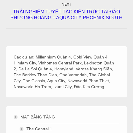
NEXT
TRẢI NGHIỆM TUYỆT TÁC KIẾN TRÚC TẠI ĐẢO
Next
PHƯỢNG HOÀNG – AQUA CITY PHOENIX SOUTH
post:
Các dự án:
Millennium Quận 4
,
Gold View Quận 4
,
Himlam City
,
Vinhomes Central Park
,
Lexington Quận
2
,
De La Sol Quận 4
,
Homyland
,
Verosa Khang Điền
,
The Berkley Thao Dien
,
One Verandah
,
The Global
City
,
The Classia
,
Aqua City
,
Novaworld Phan Thiet
,
Novaworld Ho Tram
,
Izumi City
,
Đảo Kim Cương
MẶT BẰNG TẦNG
The Central 1