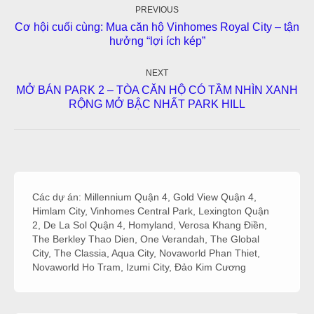
navigation
PREVIOUS
Cơ hội cuối cùng: Mua căn hộ Vinhomes Royal City – tận
Previous
hưởng “lợi ích kép”
post:
NEXT
MỞ BÁN PARK 2 – TÒA CĂN HỘ CÓ TẦM NHÌN XANH
Next
RỘNG MỞ BẬC NHẤT PARK HILL
post:
Các dự án:
Millennium Quận 4
,
Gold View Quận 4
,
Himlam City
,
Vinhomes Central Park
,
Lexington Quận
2
,
De La Sol Quận 4
,
Homyland
,
Verosa Khang Điền
,
The Berkley Thao Dien
,
One Verandah
,
The Global
City
,
The Classia
,
Aqua City
,
Novaworld Phan Thiet
,
Novaworld Ho Tram
,
Izumi City
,
Đảo Kim Cương