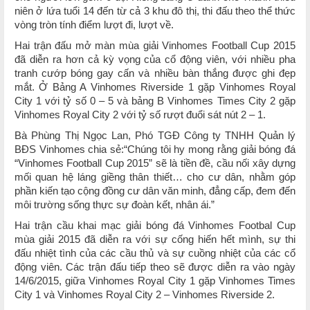
niên ở lứa tuổi 14 đến từ cả 3 khu đô thị, thi đấu theo thể thức
vòng tròn tính điểm lượt đi, lượt về.
Hai trận đấu mở màn mùa giải Vinhomes Football Cup 2015
đã diễn ra hơn cả kỳ vọng của cổ động viên, với nhiều pha
tranh cướp bóng gay cấn và nhiều bàn thắng được ghi đẹp
mắt. Ở Bảng A Vinhomes Riverside 1 gặp Vinhomes Royal
City 1 với tỷ số 0 – 5 và bảng B Vinhomes Times City 2 gặp
Vinhomes Royal City 2 với tỷ số rượt đuổi sát nút 2 – 1.
Bà Phùng Thị Ngọc Lan, Phó TGĐ Công ty TNHH Quản lý
BĐS Vinhomes chia sẻ:“Chúng tôi hy mong rằng giải bóng đá
“Vinhomes Football Cup 2015” sẽ là tiền đề, cầu nối xây dựng
mối quan hệ láng giềng thân thiết… cho cư dân, nhằm góp
phần kiến tạo cộng đồng cư dân văn minh, đẳng cấp, đem đến
môi trường sống thực sự đoàn kết, nhân ái.”
Hai trận cầu khai mạc giải bóng đá Vinhomes Footbal Cup
mùa giải 2015 đã diễn ra với sự cống hiến hết mình, sự thi
đấu nhiệt tình của các cầu thủ và sự cuồng nhiệt của các cổ
động viên. Các trận đấu tiếp theo sẽ được diễn ra vào ngày
14/6/2015, giữa Vinhomes Royal City 1 gặp Vinhomes Times
City 1 và Vinhomes Royal City 2 – Vinhomes Riverside 2.