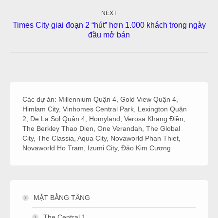
NEXT
Times City giai đoạn 2 “hút” hơn 1.000 khách trong ngày
Next
đầu mở bán
post:
Các dự án:
Millennium Quận 4
,
Gold View Quận 4
,
Himlam City
,
Vinhomes Central Park
,
Lexington Quận
2
,
De La Sol Quận 4
,
Homyland
,
Verosa Khang Điền
,
The Berkley Thao Dien
,
One Verandah
,
The Global
City
,
The Classia
,
Aqua City
,
Novaworld Phan Thiet
,
Novaworld Ho Tram
,
Izumi City
,
Đảo Kim Cương
MẶT BẰNG TẦNG
The Central 1