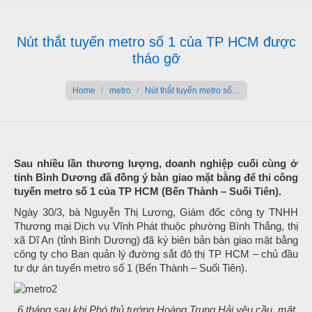
Nút thắt tuyến metro số 1 của TP HCM được
tháo gỡ
You are here:
Home
metro
Nút thắt tuyến metro số…
Sau nhiều lần thương lượng, doanh nghiệp cuối cùng ở
tỉnh Bình Dương đã đồng ý bàn giao mặt bằng để thi công
tuyến metro số 1 của TP HCM (Bến Thành – Suối Tiên).
Ngày 30/3, bà Nguyễn Thị Lương, Giám đốc công ty TNHH
Thương mại Dịch vụ Vĩnh Phát thuộc phường Bình Thắng, thị
xã Dĩ An (tỉnh Bình Dương) đã ký biên bản bàn giao mặt bằng
công ty cho Ban quản lý đường sắt đô thị TP HCM – chủ đầu
tư dự án tuyến metro số 1 (Bến Thành – Suối Tiên).
6 tháng sau khi Phó thủ tướng Hoàng Trung Hải yêu cầu, mặt