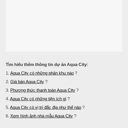
Tìm hiểu thêm thông tin dự án Aqua City:
1.
Aqua City có những phân khu nào
?
2.
Giá bán Aqua City
?
3.
Phương thức thanh toán Aqua City
?
4.
Aqua City có những tiện ích gì
?
5.
Aqua City có vị trí đắc địa như thế nào
?
6.
Xem hình ảnh nhà mẫu Aqua City
?