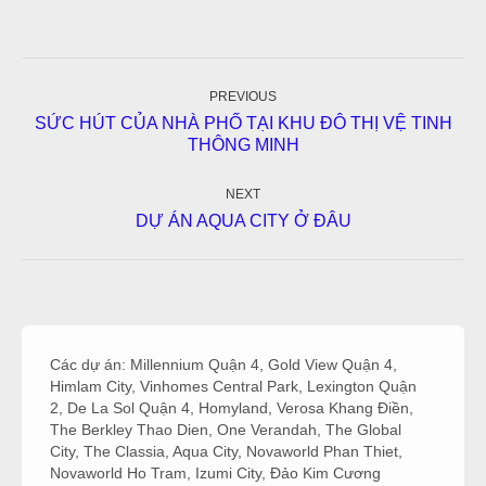
Post
navigation
PREVIOUS
SỨC HÚT CỦA NHÀ PHỐ TẠI KHU ĐÔ THỊ VỆ TINH
Previous
THÔNG MINH
post:
NEXT
Next
DỰ ÁN AQUA CITY Ở ĐÂU
post:
Các dự án:
Millennium Quận 4
,
Gold View Quận 4
,
Himlam City
,
Vinhomes Central Park
,
Lexington Quận
2
,
De La Sol Quận 4
,
Homyland
,
Verosa Khang Điền
,
The Berkley Thao Dien
,
One Verandah
,
The Global
City
,
The Classia
,
Aqua City
,
Novaworld Phan Thiet
,
Novaworld Ho Tram
,
Izumi City
,
Đảo Kim Cương