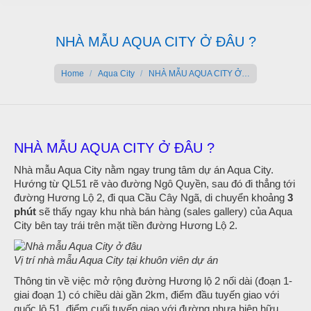
NHÀ MẪU AQUA CITY Ở ĐÂU ?
You are here:
Home
Aqua City
NHÀ MẪU AQUA CITY Ở…
NHÀ MẪU AQUA CITY Ở ĐÂU ?
Nhà mẫu Aqua City nằm ngay trung tâm dự án Aqua City.
Hướng từ QL51 rẽ vào đường Ngô Quyền, sau đó đi thẳng tới
đường Hương Lộ 2, đi qua Cầu Cây Ngã, di chuyển khoảng
3
phút
sẽ thấy ngay khu nhà bán hàng (sales gallery) của Aqua
City bên tay trái trên mặt tiền đường Hương Lộ 2.
Vị trí nhà mẫu Aqua City tại khuôn viên dự án
Thông tin về việc mở rộng đường Hương lộ 2 nối dài (đoạn 1-
giai đoạn 1) có chiều dài gần 2km, điểm đầu tuyến giao với
quốc lộ 51, điểm cuối tuyến giao với đường nhựa hiện hữu