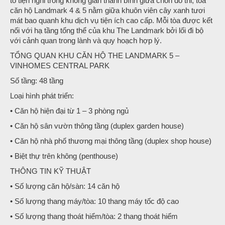
tố tiện nghi trong không gian thanh bình giữa chốn đô thi, tòa
căn hộ Landmark 4 & 5 nằm giữa khuôn viên cây xanh tươi
mát bao quanh khu dịch vụ tiện ích cao cấp. Mỗi tòa được kết
nối với hạ tầng tổng thể của khu The Landmark bởi lối đi bộ
với cảnh quan trong lành và quy hoạch hợp lý.
TỔNG QUAN KHU CĂN HỘ THE LANDMARK 5 –
VINHOMES CENTRAL PARK
Số tầng: 48 tầng
Loại hình phát triển:
• Căn hộ hiện đại từ 1 – 3 phòng ngủ
• Căn hộ sân vườn thông tầng (duplex garden house)
• Căn hộ nhà phố thương mại thông tầng (duplex shop house)
• Biệt thự trên không (penthouse)
THÔNG TIN KỸ THUẬT
• Số lượng căn hộ/sàn: 14 căn hộ
• Số lượng thang máy/tòa: 10 thang máy tốc độ cao
• Số lượng thang thoát hiểm/tòa: 2 thang thoát hiểm