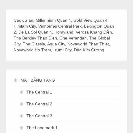
Các dự án:
Millennium Quận 4
,
Gold View Quận 4
,
Himlam City
,
Vinhomes Central Park
,
Lexington Quận
2
,
De La Sol Quận 4
,
Homyland
,
Verosa Khang Điền
,
The Berkley Thao Dien
,
One Verandah
,
The Global
City
,
The Classia
,
Aqua City
,
Novaworld Phan Thiet
,
Novaworld Ho Tram
,
Izumi City
,
Đảo Kim Cương
MẶT BẰNG TẦNG
The Central 1
The Central 2
The Central 3
The Landmark 1