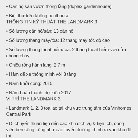
• Căn hộ sân vườn thông tầng (duplex gardenhouse)
• Biệt thự trên không penthouse
THÔNG TIN KỸ THUẬT THE LANDMARK 3
• Số lượng căn hộ/sàn: 13 căn hộ
• Số lượng thang máy/tòa: 12 thang máy tốc độ cao
• Số lượng thang thoát hiểm/tòa: 2 thang thoát hiểm với cửa
chống cháy
• Chiều rộng hành lang: 2,7 m
• Hầm để xe thông minh với 3 tầng
• Năm khởi công: 2015
• Năm hoàn thành: dự kiến 2017
VỊ TRÍ THE LANDMARK 3
• Landmark 1, 2, 3 tọa lạc tại khu vực trung tâm của Vinhomes
Central Park.
• Di chuyển thuận tiện đến các khu dịch vụ & tiện ích, công
viên bên sông cũng như các tuyến đường chính ra vào khu đô
thị.