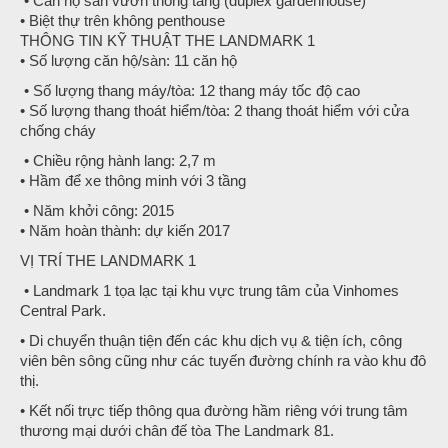
• Căn hộ sân vườn thông tầng (duplex gardenhouse)
• Biệt thự trên không penthouse
THÔNG TIN KỸ THUẬT THE LANDMARK 1
• Số lượng căn hộ/sàn: 11 căn hộ
• Số lượng thang máy/tòa: 12 thang máy tốc độ cao
• Số lượng thang thoát hiểm/tòa: 2 thang thoát hiểm với cửa
chống cháy
• Chiều rộng hành lang: 2,7 m
• Hầm để xe thông minh với 3 tầng
• Năm khởi công: 2015
• Năm hoàn thành: dự kiến 2017
VỊ TRÍ THE LANDMARK 1
• Landmark 1 tọa lạc tại khu vực trung tâm của Vinhomes
Central Park.
• Di chuyển thuận tiện đến các khu dịch vụ & tiện ích, công
viên bên sông cũng như các tuyến đường chính ra vào khu đô
thị.
• Kết nối trực tiếp thông qua đường hầm riêng với trung tâm
thương mại dưới chân đế tòa The Landmark 81.