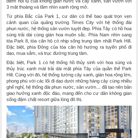
điểm hội tụ của không gian nước và cây xanh, sân vườn với
3 mặt thoáng và tầm nhìn xanh rộng mở.
Từ phía Bắc của Park 1, cư dân có thể bao quát trọn vẹn
cảnh quan của quảng trường Times City với hệ thống đài
phun nước, hệ thống sân vườn tuyệt đẹp. Phía Tây có hồ hoa
súng trải dài cùng giàn hoa muôn sắc. Phía Nam nhìn sang
tòa Park 8, tòa căn hộ có nhịp sống trung tâm nhất Park Hill.
Đặc biệt, phía Đông của tòa căn hộ hướng ra tuyến phố đi
dạo, mua sắm, và trục đường trung tâm.
Đặc biệt, Park 1 có hệ thống hồ thủy sinh với hoa súng và
thủy trúc xanh mát trải dài mặt phía Tây của quần thể Park
Hill. Cùng với đó, hệ thống tường cây xanh, giàn hoa rộng lớn,
phong phú với các lối đi dạo dưới những hàng cây cùng nhiều
ghế nghỉ, hệ thống đài phun nước, sân vườn… đã tạo nên bản
giao hưởng xanh độc đáo, mang đến cho cư dân không gian
sống đậm chất resort giữa lòng đô thị.