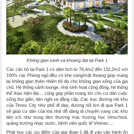
Không gian xanh và khoáng đạt tại Park 1
Các căn hộ tại Park 1 có diện tích từ 76,4m2 đến 132,2m2 với
100% các Phòng ngủ đều có khe sáng/mặt thoáng giúp mang
lại không gian thiên nhiên tối đa cho không gian sống của gia
chủ. Hệ thống sảnh lounge, nhà sinh hoạt cộng đồng, hệ thống
thể thao hiện đại… cũng góp phần mang tới cho cư dân cuộc
sống thư giãn, tiện nghi và đẳng cấp. Các trục đường nội khu
của Times City như phố đi dạo, đường nối lớn đi qua Park 1
sẽ giúp cư dân của tòa nhà dễ dàng di chuyển sang các khu
tiện ích như trung tâm thương mại, trường học Vinschool,
quảng trường nhạc nước, bệnh viện quốc tế Vinmec…
Phát huy các ưu điểm của giai đoạn 1 đã đi vào vận hành ổn