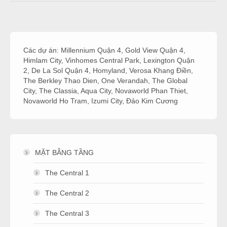
Các dự án:
Millennium Quận 4
,
Gold View Quận 4
,
Himlam City
,
Vinhomes Central Park
,
Lexington Quận
2
,
De La Sol Quận 4
,
Homyland
,
Verosa Khang Điền
,
The Berkley Thao Dien
,
One Verandah
,
The Global
City
,
The Classia
,
Aqua City
,
Novaworld Phan Thiet
,
Novaworld Ho Tram
,
Izumi City
,
Đảo Kim Cương
MẶT BẰNG TẦNG
The Central 1
The Central 2
The Central 3