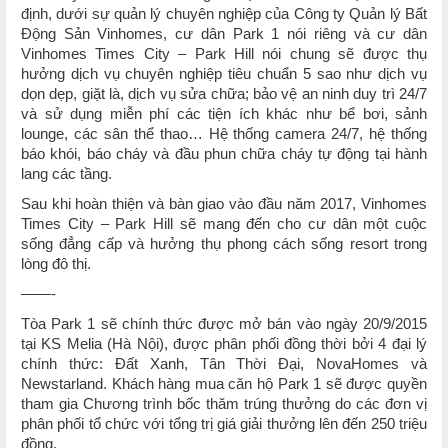
định, dưới sự quản lý chuyên nghiệp của Công ty Quản lý Bất
Động Sản Vinhomes, cư dân Park 1 nói riêng và cư dân
Vinhomes Times City – Park Hill nói chung sẽ được thụ
hưởng dịch vụ chuyên nghiệp tiêu chuẩn 5 sao như dịch vụ
dọn dẹp, giặt là, dịch vụ sửa chữa; bảo vệ an ninh duy trì 24/7
và sử dụng miễn phí các tiện ích khác như bể bơi, sảnh
lounge, các sân thể thao… Hệ thống camera 24/7, hệ thống
báo khói, báo cháy và đầu phun chữa cháy tự động tại hành
lang các tầng.
Sau khi hoàn thiện và bàn giao vào đầu năm 2017, Vinhomes
Times City – Park Hill sẽ mang đến cho cư dân một cuộc
sống đẳng cấp và hưởng thụ phong cách sống resort trong
lòng đô thị.
——-
Tòa Park 1 sẽ chính thức được mở bán vào ngày 20/9/2015
tại KS Melia (Hà Nội), được phân phối đồng thời bởi 4 đại lý
chính thức: Đất Xanh, Tân Thời Đại, NovaHomes và
Newstarland. Khách hàng mua căn hộ Park 1 sẽ được quyền
tham gia Chương trình bốc thăm trúng thưởng do các đơn vị
phân phối tổ chức với tổng trị giá giải thưởng lên đến 250 triệu
đồng.