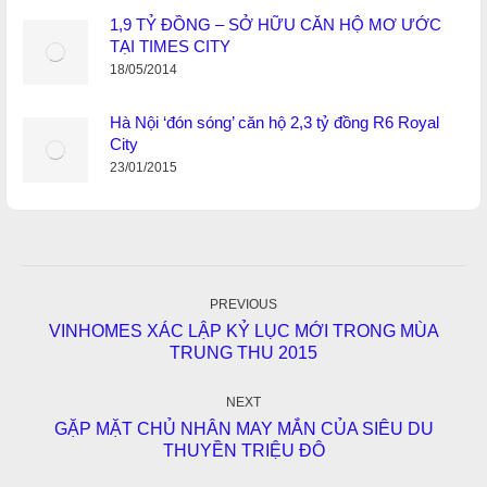
1,9 TỶ ĐỒNG – SỞ HỮU CĂN HỘ MƠ ƯỚC
TẠI TIMES CITY
18/05/2014
Hà Nội ‘đón sóng’ căn hộ 2,3 tỷ đồng R6 Royal
City
23/01/2015
Post
navigation
PREVIOUS
VINHOMES XÁC LẬP KỶ LỤC MỚI TRONG MÙA
Previous
TRUNG THU 2015
post:
NEXT
GẶP MẶT CHỦ NHÂN MAY MẮN CỦA SIÊU DU
Next
THUYỀN TRIỆU ĐÔ
post: