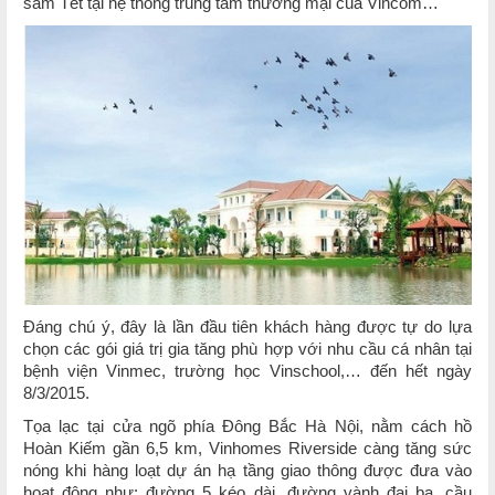
sắm Tết tại hệ thống trung tâm thương mại của Vincom…
Đáng chú ý, đây là lần đầu tiên khách hàng được tự do lựa
chọn các gói giá trị gia tăng phù hợp với nhu cầu cá nhân tại
bệnh viện Vinmec, trường học Vinschool,… đến hết ngày
8/3/2015.
Tọa lạc tại cửa ngõ phía Đông Bắc Hà Nội, nằm cách hồ
Hoàn Kiếm gần 6,5 km, Vinhomes Riverside càng tăng sức
nóng khi hàng loạt dự án hạ tầng giao thông được đưa vào
hoạt động như: đường 5 kéo dài, đường vành đai ba, cầu