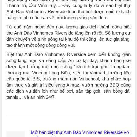
Thanh Trì, cầu Vĩnh Tuy… Đây cũng là lý do vì sao biệt thự
Anh Đào Vinhomes Riverside luôn thu hút được nhiều khách
hàng có nhu cầu cao về môi trường sống săn đón.
Từ cuối năm ngoái đến nay, lượng giao dịch thành công biệt
thự Anh Đào Vinhomes Riverside tăng lên rõ rệt. Số lượng cư
dân chuyển về sinh sống tại khu đô thị cũng liên tục gia tăng,
tạo thành một cộng đồng đông vui.
Biệt thự Anh Đào Vinhomes Riverside đem đến không gian
sống lãng mạn và đẳng cấp. An cư tại đây, khách hàng sẽ
được tận hưởng một cuộc sống “tiện ích trọn gói”: trung tâm
thương mại Vincom Long Biên, siêu thị Vinmart, trường liên
cấp quốc tế BIS, trường mầm non Vinschool, khu phức hợp
ẩm thực và giải trí siêu sang Almaz, vườn nướng BBQ cùng
các dịch vụ tiện ích như bể bơi, sân tập golf, sân bóng đá,
tennis… và an ninh 24/7.
Mở bán biệt thự Anh Đào Vinhomes Riverside với