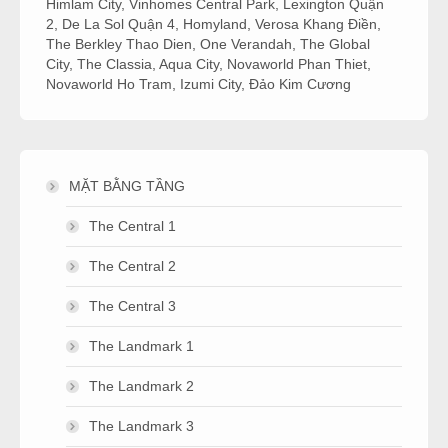
Himlam City
,
Vinhomes Central Park
,
Lexington Quận
2
,
De La Sol Quận 4
,
Homyland
,
Verosa Khang Điền
,
The Berkley Thao Dien
,
One Verandah
,
The Global
City
,
The Classia
,
Aqua City
,
Novaworld Phan Thiet
,
Novaworld Ho Tram
,
Izumi City
,
Đảo Kim Cương
MẶT BẰNG TẦNG
The Central 1
The Central 2
The Central 3
The Landmark 1
The Landmark 2
The Landmark 3