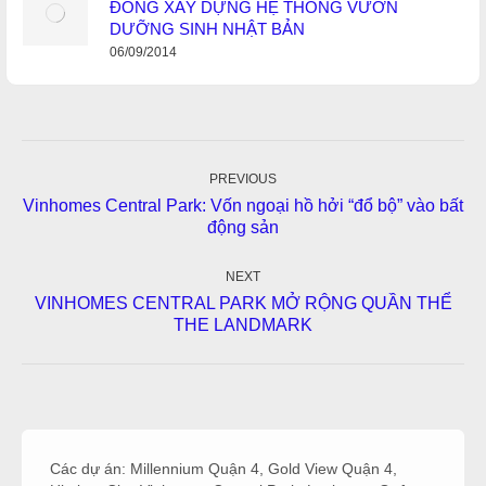
ĐỒNG XÂY DỰNG HỆ THỐNG VƯỜN
DƯỠNG SINH NHẬT BẢN
06/09/2014
Post
navigation
PREVIOUS
Vinhomes Central Park: Vốn ngoại hồ hởi “đổ bộ” vào bất
Previous
động sản
post:
NEXT
VINHOMES CENTRAL PARK MỞ RỘNG QUẦN THỂ
Next
THE LANDMARK
post:
Các dự án:
Millennium Quận 4
,
Gold View Quận 4
,