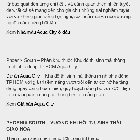
từ bao quát đến từng chi tiết…và cảnh quan thiên nhiên tuyệt
đẹp, tất cả sẽ mang đến cho gia chủ những trải nghiệm tuyệt
vời về không gian sống tiện nghi, sự thoải mái và nuôi dưỡng
nguồn cảm hứng bất tận.
Xem
Nhà mẫu Aqua City ở đâu
Phoenix South – Phân khu thuộc Khu đô thị sinh thái thông
minh phía đông TP.HCM Aqua City.
Dự án Aqua City
– Khu đô thị sinh thái thông minh phía đông
TP.HCM với giá trị tiềm năng vượt trội đến từ cơ hở hạ tầng
đang ngày càng hoàn thiện, quy hoạch đồng bộ với 70% diện
tích mảng xanh cùng hệ thống tiện ích đẳng cấp.
Xem
Giá bán Aqua City
PHOENIX SOUTH – VƯỢNG KHÍ HỘI TỤ, SINH THÁI
GIAO HÒA
Thanh toán siêu nhẹ nhàng 1% trong 88 tháng