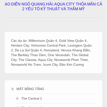
ẠO DIỄN NGÔ QUANG HẢI: AQUA CITY THỎA MÃN CẢ
Next
2 YẾU TỐ KỸ THUẬT VÀ THẨM MỸ
post:
Các dự án:
Millennium Quận 4
,
Gold View Quận 4
,
Himlam City
,
Vinhomes Central Park
,
Lexington Quận
2
,
De La Sol Quận 4
,
Homyland
,
Verosa Khang Điền
,
The Berkley Thao Dien
,
One Verandah
,
The Global
City
,
The Classia
,
Aqua City
,
Novaworld Phan Thiet
,
Novaworld Ho Tram
,
Izumi City
,
Đảo Kim Cương
MẶT BẰNG TẦNG
The Central 1