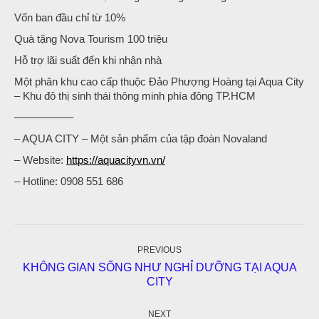
Vốn ban đầu chỉ từ 10%
Quà tặng Nova Tourism 100 triệu
Hỗ trợ lãi suất đến khi nhận nhà
Một phân khu cao cấp thuộc Đảo Phượng Hoàng tại Aqua City
– Khu đô thị sinh thái thông minh phía đông TP.HCM
—————–
– AQUA CITY – Một sản phẩm của tập đoàn Novaland
– Website:
https://aquacityvn.vn/
– Hotline: 0908 551 686
Post
navigation
PREVIOUS
KHÔNG GIAN SỐNG NHƯ NGHỈ DƯỠNG TẠI AQUA
Previous
CITY
post:
NEXT