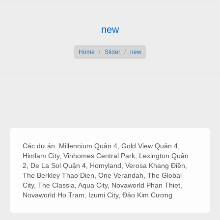
new
You are here:
Home
Slider
new
Các dự án:
Millennium Quận 4
,
Gold View Quận 4
,
Himlam City
,
Vinhomes Central Park
,
Lexington Quận
2
,
De La Sol Quận 4
,
Homyland
,
Verosa Khang Điền
,
The Berkley Thao Dien
,
One Verandah
,
The Global
City
,
The Classia
,
Aqua City
,
Novaworld Phan Thiet
,
Novaworld Ho Tram
,
Izumi City
,
Đảo Kim Cương