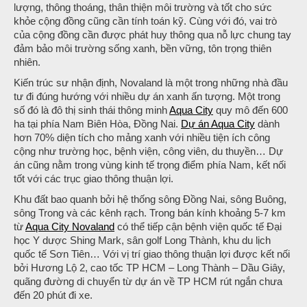
lượng, thông thoáng, thân thiện môi trường và tốt cho sức
khỏe cộng đồng cũng cần tính toán kỹ. Cùng với đó, vai trò
của cộng đồng cần được phát huy thông qua nỗ lực chung tay
đảm bảo môi trường sống xanh, bền vững, tôn trọng thiên
nhiên.
Kiến trúc sư nhận định, Novaland là một trong những nhà đầu
tư đi đúng hướng với nhiều dự án xanh ấn tượng. Một trong
số đó là đô thị sinh thái thông minh
Aqua City
quy mô đến 600
ha tại phía Nam Biên Hòa, Đồng Nai.
Dự án Aqua City
dành
hơn 70% diện tích cho mảng xanh với nhiều tiện ích công
cộng như trường học, bệnh viện, công viên, du thuyền… Dự
án cũng nằm trong vùng kinh tế trọng điểm phía Nam, kết nối
tốt với các trục giao thông thuận lợi.
Khu đất bao quanh bởi hệ thống sông Đồng Nai, sông Buông,
sông Trong và các kênh rạch. Trong bán kính khoảng 5-7 km
từ
Aqua City Novaland
có thể tiếp cận bệnh viện quốc tế Đại
học Y dược Shing Mark, sân golf Long Thành, khu du lịch
quốc tế Sơn Tiên… Với vị trí giao thông thuận lợi được kết nối
bởi Hương Lộ 2, cao tốc TP HCM – Long Thành – Dầu Giây,
quãng đường di chuyển từ dự án về TP HCM rút ngắn chưa
đến 20 phút đi xe.