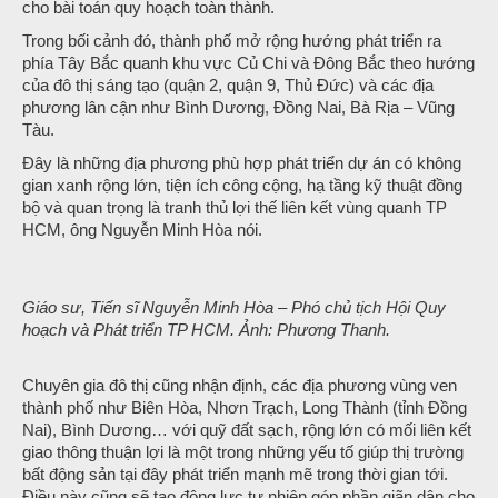
cho bài toán quy hoạch toàn thành.
Trong bối cảnh đó, thành phố mở rộng hướng phát triển ra
phía Tây Bắc quanh khu vực Củ Chi và Đông Bắc theo hướng
của đô thị sáng tạo (quận 2, quận 9, Thủ Đức) và các địa
phương lân cận như Bình Dương, Đồng Nai, Bà Rịa – Vũng
Tàu.
Đây là những địa phương phù hợp phát triển dự án có không
gian xanh rộng lớn, tiện ích công cộng, hạ tầng kỹ thuật đồng
bộ và quan trọng là tranh thủ lợi thế liên kết vùng quanh TP
HCM, ông Nguyễn Minh Hòa nói.
Giáo sư, Tiến sĩ Nguyễn Minh Hòa – Phó chủ tịch Hội Quy
hoạch và Phát triển TP HCM. Ảnh: Phương Thanh.
Chuyên gia đô thị cũng nhận định, các địa phương vùng ven
thành phố như Biên Hòa, Nhơn Trạch, Long Thành (tỉnh Đồng
Nai), Bình Dương… với quỹ đất sạch, rộng lớn có mối liên kết
giao thông thuận lợi là một trong những yếu tố giúp thị trường
bất động sản tại đây phát triển mạnh mẽ trong thời gian tới.
Điều này cũng sẽ tạo động lực tự nhiên góp phần giãn dân cho