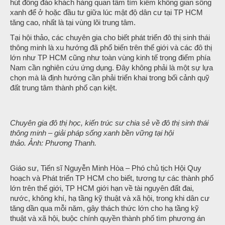
hút đông đảo khách hàng quan tâm tìm kiếm không gian sống
xanh để ở hoặc đầu tư giữa lúc mật độ dân cư tại TP HCM
tăng cao, nhất là tại vùng lõi trung tâm.
Tại hội thảo, các chuyên gia cho biết phát triển đô thị sinh thái
thông minh là xu hướng đã phổ biến trên thế giới và các đô thị
lớn như TP HCM cũng như toàn vùng kinh tế trọng điểm phía
Nam cần nghiên cứu ứng dụng. Đây không phải là một sự lựa
chọn mà là định hướng cần phải triển khai trong bối cảnh quỹ
đất trung tâm thành phố cạn kiệt.
Chuyên gia đô thị học, kiến trúc sư chia sẻ về đô thị sinh thái
thông minh – giải pháp sống xanh bền vững tại hội
thảo. Ảnh: Phương Thanh.
Giáo sư, Tiến sĩ Nguyễn Minh Hòa – Phó chủ tịch Hội Quy
hoạch và Phát triển TP HCM cho biết, tương tự các thành phố
lớn trên thế giới, TP HCM giới hạn về tài nguyên đất đai,
nước, không khí, hạ tầng kỹ thuật và xã hội, trong khi dân cư
tăng dần qua mỗi năm, gây thách thức lớn cho hạ tầng kỹ
thuật và xã hội, buộc chính quyền thành phố tìm phương án