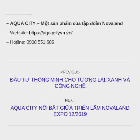
—————–
–
AQUA CITY – Một sản phẩm của tập đoàn Novaland
– Website:
https://aquacityvn.vn/
– Hotline: 0908 551 686
Post
navigation
PREVIOUS
ĐẦU TƯ THÔNG MINH CHO TƯƠNG LAI: XANH VÀ
Previous
CÔNG NGHỆ
post:
NEXT
AQUA CITY NỔI BẬT GIỮA TRIỂN LÃM NOVALAND
Next
EXPO 12/2019
post: