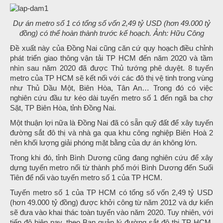
Dự án metro số 1 có tổng số vốn 2,49 tỷ USD (hơn 49.000 tỷ
đồng) có thể hoàn thành trước kế hoạch. Ảnh: Hữu Công
Đề xuất này của Đồng Nai cũng căn cứ quy hoạch điều chỉnh
phát triển giao thông vận tải TP HCM đến năm 2020 và tầm
nhìn sau năm 2020 đã được Thủ tướng phê duyệt. 8 tuyến
metro của TP HCM sẽ kết nối với các đô thị vệ tinh trong vùng
như Thủ Dầu Một, Biên Hòa, Tân An… Trong đó có việc
nghiên cứu đầu tư kéo dài tuyến metro số 1 đến ngã ba chợ
Sặt, TP Biên Hòa, tỉnh Đồng Nai.
Một thuận lợi nữa là Đồng Nai đã có sẵn quỹ đất để xây tuyến
đường sắt đô thị và nhà ga qua khu công nghiệp Biên Hoà 2
nên khối lượng giải phóng mặt bằng của dự án không lớn.
Trong khi đó, tỉnh Bình Dương cũng đang nghiên cứu để xây
dựng tuyến metro nối từ thành phố mới Bình Dương đến Suối
Tiên để nối vào tuyến metro số 1 của TP HCM.
Tuyến metro số 1 của TP HCM có tổng số vốn 2,49 tỷ USD
(hơn 49.000 tỷ đồng) được khởi công từ năm 2012 và dự kiến
sẽ đưa vào khai thác toàn tuyến vào năm 2020. Tuy nhiên, với
tiến độ hiện nay, theo Ban quản lý đường sắt đô thị TP HCM,