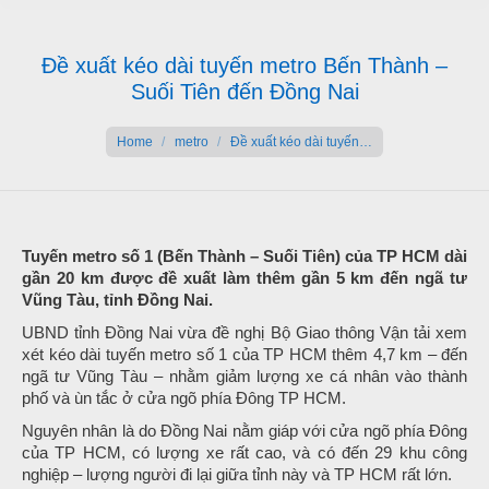
Đề xuất kéo dài tuyến metro Bến Thành –
Suối Tiên đến Đồng Nai
You are here:
Home
metro
Đề xuất kéo dài tuyến…
Tuyến metro số 1 (Bến Thành – Suối Tiên) của TP HCM dài
gần 20 km được đề xuất làm thêm gần 5 km đến ngã tư
Vũng Tàu, tỉnh Đồng Nai.
UBND tỉnh Đồng Nai vừa đề nghị Bộ Giao thông Vận tải xem
xét kéo dài tuyến metro số 1 của TP HCM thêm 4,7 km – đến
ngã tư Vũng Tàu – nhằm giảm lượng xe cá nhân vào thành
phố và ùn tắc ở cửa ngõ phía Đông TP HCM.
Nguyên nhân là do Đồng Nai nằm giáp với cửa ngõ phía Đông
của TP HCM, có lượng xe rất cao, và có đến 29 khu công
nghiệp – lượng người đi lại giữa tỉnh này và TP HCM rất lớn.