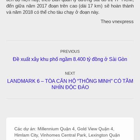
đến giữa năm 2017 đoạn trên cao (dài 17 km) sẽ hoàn thành
và năm 2018 có thể cho tàu chạy ở đoạn này.
Theo vnexpress
Post
navigation
PREVIOUS
Previous
Đề xuất xây khu phố ngầm 8.400 tỷ đồng ở Sài Gòn
post:
NEXT
LANDMARK 6 – TÒA CĂN HỘ “THÔNG MINH” CÓ TẦM
Next
NHÌN ĐỘC ĐÁO
post:
Các dự án:
Millennium Quận 4
,
Gold View Quận 4
,
Himlam City
,
Vinhomes Central Park
,
Lexington Quận