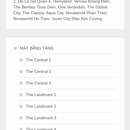
2
,
De La Sol Quận 4
,
Homyland
,
Verosa Khang Điền
,
The Berkley Thao Dien
,
One Verandah
,
The Global
City
,
The Classia
,
Aqua City
,
Novaworld Phan Thiet
,
Novaworld Ho Tram
,
Izumi City
,
Đảo Kim Cương
MẶT BẰNG TẦNG
The Central 1
The Central 2
The Central 3
The Landmark 1
The Landmark 2
The Landmark 3
The Landmark 4