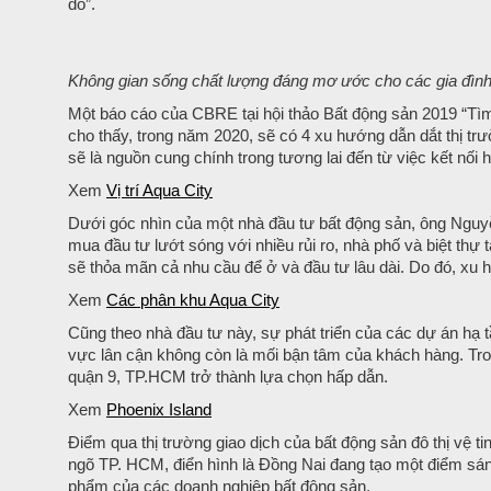
đô”.
Không gian sống chất lượng đáng mơ ước cho các gia đình t
Một báo cáo của CBRE tại hội thảo Bất động sản 2019 “Tì
cho thấy, trong năm 2020, sẽ có 4 xu hướng dẫn dắt thị trư
sẽ là nguồn cung chính trong tương lai đến từ việc kết nối h
Xem
Vị trí Aqua City
Dưới góc nhìn của một nhà đầu tư bất động sản, ông Nguyễ
mua đầu tư lướt sóng với nhiều rủi ro, nhà phố và biệt thự t
sẽ thỏa mãn cả nhu cầu để ở và đầu tư lâu dài. Do đó, xu hư
Xem
Các phân khu Aqua City
Cũng theo nhà đầu tư này, sự phát triển của các dự án hạ
vực lân cận không còn là mối bận tâm của khách hàng. Trong
quận 9, TP.HCM trở thành lựa chọn hấp dẫn.
Xem
Phoenix Island
Điểm qua thị trường giao dịch của bất động sản đô thị vệ t
ngõ TP. HCM, điển hình là Đồng Nai đang tạo một điểm sáng t
phẩm của các doanh nghiệp bất động sản.