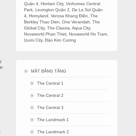
Quận 4
,
Himlam City
,
Vinhomes Central
Park
,
Lexington Quận 2
,
De La Sol Quận
4
,
Homyland
,
Verosa Khang Điền
,
The
Berkley Thao Dien
,
One Verandah
,
The
Global City
,
The Classia
,
Aqua City
,
Novaworld Phan Thiet
,
Novaworld Ho Tram
,
Izumi City
,
Đảo Kim Cương
y
ăn
MẶT BẰNG TẦNG
The Central 1
The Central 2
The Central 3
The Landmark 1
i
The Landmark 2