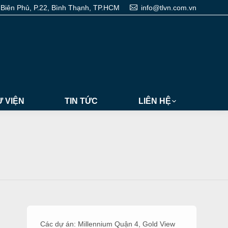
 Biên Phủ, P.22, Bình Thạnh, TP.HCM
info@tlvn.com.vn
 VIỆN
TIN TỨC
LIÊN HỆ
Các dự án:
Millennium Quận 4
,
Gold View