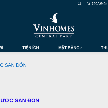
720A Điện
RÍ
TIỆN ÍCH
MẶT BẰNG
THƯ
ỢC SĂN ĐÓN
 ĐƯỢC SĂN ĐÓN