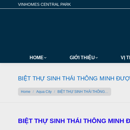
VINHOMES CENTRAL PARK
HOME
GIỚI THIỆU
VỊ T
BIỆT THỰ SINH THÁI THÔNG MINH ĐƯ
You are here:
Home
Aqua City
BIỆT THỰ SINH THÁI THÔNG…
BIỆT THỰ SINH THÁI THÔNG MINH