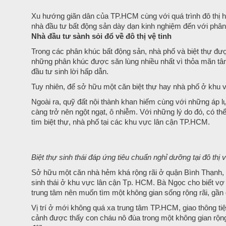
Xu hướng giãn dân của TP.HCM cùng với quá trình đô thị hóa
nhà đầu tư bất động sản dày dạn kinh nghiệm đến với phân kh
Nhà đầu tư sành sỏi đổ về đô thị vệ tinh
Trong các phân khúc bất động sản, nhà phố và biệt thự đượ
những phân khúc được săn lùng nhiều nhất vì thỏa mãn tâm
đầu tư sinh lời hấp dẫn.
Tuy nhiên, để sở hữu một căn biệt thự hay nhà phố ở khu
Ngoài ra, quỹ đất nội thành khan hiếm cùng với những áp l
càng trở nên ngột ngạt, ô nhiễm. Với những lý do đó, có t
tìm biệt thự, nhà phố tại các khu vực lân cận TP.HCM.
Biệt thự sinh thái đáp ứng tiêu chuẩn nghỉ dưỡng tại đô th
Sở hữu một căn nhà hẻm khá rộng rãi ở quận Bình Thạnh, n
sinh thái ở khu vực lân cận Tp. HCM. Bà Ngọc cho biết vợ 
trung tâm nên muốn tìm một không gian sống rộng rãi, gần g
Vị trí ở mới không quá xa trung tâm TP.HCM, giao thông tiệ
cảnh được thấy con cháu nô đùa trong một không gian rộng 