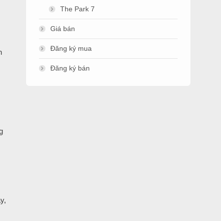
The Park 7
Giá bán
Đăng ký mua
h
Đăng ký bán
g
y,