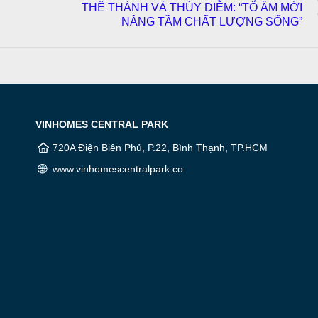
THẾ THÀNH VÀ THÚY DIỄM: “TỔ ẤM MỚI
Next
NÂNG TẦM CHẤT LƯỢNG SỐNG”
post:
VINHOMES CENTRAL PARK
720A Điện Biên Phủ, P.22, Bình Thạnh, TP.HCM
www.vinhomescentralpark.co