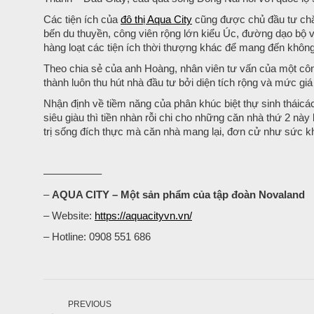
Các tiện ích của
đô thị Aqua City
cũng được chủ đầu tư chă
bến du thuyền, công viên rộng lớn kiểu Úc, đường dạo bộ v
hàng loạt các tiện ích thời thượng khác để mang đến khôn
Theo chia sẻ của anh Hoàng, nhân viên tư vấn của một công
thành luôn thu hút nhà đầu tư bởi diện tích rộng và mức gi
Nhận định về tiềm năng của phân khúc biệt thự sinh tháicác
siêu giàu thì tiền nhàn rỗi chi cho những căn nhà thứ 2 này
trị sống đích thực mà căn nhà mang lại, đơn cử như sức khỏ
—————–
–
AQUA CITY – Một sản phẩm của tập đoàn Novaland
– Website:
https://aquacityvn.vn/
– Hotline: 0908 551 686
Post
navigation
PREVIOUS