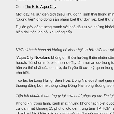
Xem
The Elite Aqua City
Mới đây, tại sự kiện giới thiệu Khu đô thị sinh thái thông mi
“xuống tiền” cho dòng sản phẩm biệt thự đơn lập, biệt thự 
Dự án gây gấn tượng mạnh với nhà đầu tư và những khách h
hiện đại, tiện ích nội khu đẳng cấp.
Nhiều khách hàng đã không bỏ lỡ cơ hội sở hữu biệt thự tại 
“
Aqua City Novaland
không chỉ thừa hưởng thiên nhiên sôn
hoạch. Tôi chọn một biệt thự nơi đây làm nơi an cư trong t
hồn và thể chất của con trẻ, đó là yếu tố cực kỳ quan trọ
cho biết.
Tọa lạc tại Long Hưng, Biên Hòa, Đồng Nai với 3 mặt giáp
thoáng đãng bởi hệ thống sông Đồng Nai, sông Buông, sôn
Tiện ích chuẩn 5 sao “ngay tại cửa nhà” phục vụ cư dân tại
Không khí trong lành, xanh mát nhưng không tách biệt cuộc
cư dân mất khoảng 15 phút đi ôtô đến trung tâm TP.HCM, 
Thành – Dầu Giây; cầu qua sông Đồng Nai nối với quốc lộ 5