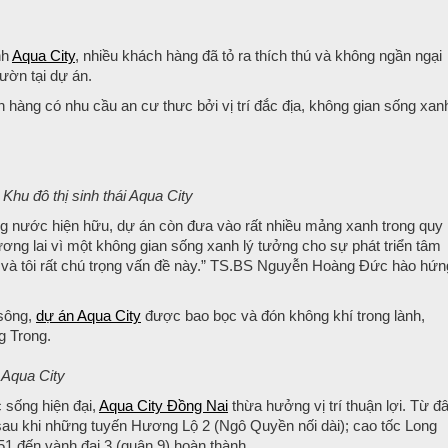
nh
Aqua City
, nhiều khách hàng đã tỏ ra thích thú và không ngần ngại
vườn tại dự án.
àng có nhu cầu an cư thưc bởi vị trí đắc địa, không gian sống xan
Khu đô thị sinh thái Aqua City
g nước hiện hữu, dự án còn đưa vào rất nhiều mảng xanh trong quy
ương lai vì một không gian sống xanh lý tưởng cho sự phát triển tâm
ng và tôi rất chú trọng vấn đề này.” TS.BS Nguyễn Hoàng Đức hào hứn
 sông,
dự án Aqua City
được bao bọc và đón không khí trong lành,
g Trong.
 Aqua City
 sống hiện đại,
Aqua City Đồng Nai
thừa hưởng vị trí thuận lợi. Từ đâ
sau khi những tuyến Hương Lộ 2 (Ngô Quyền nối dài); cao tốc Long
1 đến vành đai 3 (quận 9) hoàn thành.