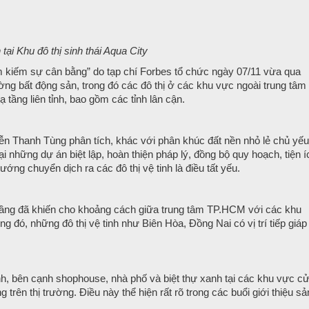
ại Khu đô thị sinh thái Aqua City
m kiếm sự cân bằng” do tạp chí Forbes tổ chức ngày 07/11 vừa qua
ờng bất động sản, trong đó các đô thị ở các khu vực ngoài trung tâm
ạ tầng liên tỉnh, bao gồm các tỉnh lân cận.
n Thanh Tùng phân tích, khác với phân khúc đất nền nhỏ lẻ chủ yếu
ại những dự án biệt lập, hoàn thiện pháp lý, đồng bộ quy hoạch, tiện í
ớng chuyển dịch ra các đô thị vệ tinh là điều tất yếu.
 tầng đã khiến cho khoảng cách giữa trung tâm TP.HCM với các khu
 đó, những đô thị vệ tinh như Biên Hòa, Đồng Nai có vị trí tiếp giáp
inh, bên cạnh shophouse, nhà phố và biệt thự xanh tại các khu vực c
rên thị trường. Điều này thể hiện rất rõ trong các buổi giới thiệu sả