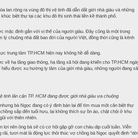
 lan rộng ra vùng đô thị vệ tinh đã dẫn dắt giới nhà giàu và những
úc biệt thự tại các khu đô thị sinh thái liền kề thành phố.
c mặc định gắn với vị thế của người giàu. Đây cũng là một trong
 lý chuộng nhà đất bao đời của người Việt, đồng thời cũng là kênh
 vực trung tâm TP.HCM hiện nay không hề dễ dàng.
ực về hạ tầng giao thông, hạ tầng xã hội đang khiến cho TP.HCM ngà
hể hiểu được xu hướng ly tâm của giới nhà giàu, những người đang s
ị vệ tinh lân cận TP. HCM đang được giới nhà giàu ưa chuộng
hưng bà Ngọc đang có ý định bán lại để tìm mua một căn biệt thự
chồng sắp đến tuổi hưu, lại không thích sự ồn ào, chật chội ở khu
ũi với thiên nhiên.
n lợi nên ông bà sẽ có cơ hội gặp gỡ con cháu dịp cuối tuần. Viễn
rãi, tươi mát là động lực thôi thúc vợ chồng bà Ngọc quyết định “dờ